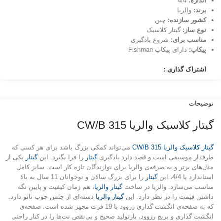
اندازه:‌
4/4
برند:
والریا
کشور سازنده:
چین
نوع ساز:
گیتار کلاسیک
مناسب برای:
شروع یادگیری
پیکاپ:
دارای پیکاپ Fishman
اشتراک گذاری :
توضیحات
گیتار کلاسیک والریا 315 CW/B
گیتار کلاسیک والریا 315 CW/B
می‌تواند کمکی بزرگ باشد برای هر کسی که
طرفدار موسیقی است و قصد دارد یادگیری
گیتار
را فرا بگیرد. این
گیتار
یکی از
مدل‌های برتر و به‌ صرفه‌ی والریا برای نوازندگان تازه‌ کار است. سایز کامل
استاندارد یا 4/4، این
گیتار
را برای بزرگ‌ سالان و نوجوانان 11 سال به بالا
مناسب می‌سازد. والریا در ساخت
گیتار والریا
، هم‌ زمان کیفیت و پایین نگه‌
داشتن قیمت را در نظر دارد. این
گیتار والریا
دسته‌ای از جنس چوب ناتو دارد.
که به صفحه‌ی انگشت‌ گذاری رزوود با 19 فرت مجهز شده است. صفحه‌ی
انگشت‌ گذاری و بریج رزوود، بازتولید صحیح و بی‌نقص نت‌ها را در کنار راحتی