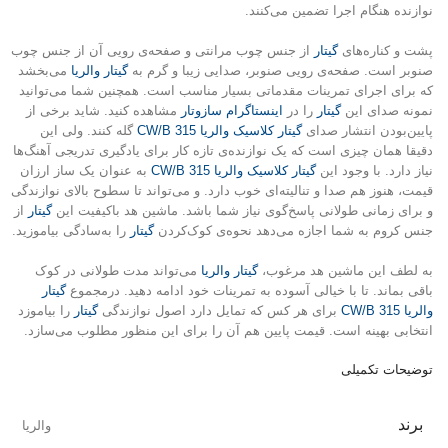
نوازنده هنگام اجرا تضمین می‌کنند.
پشت و کناره‌های
گیتار
از جنس چوب مرانتی و صفحه‌ی رویی آن از جنس چوب
صنوبر است. صفحه‌ی رویی صنوبر، صدایی زیبا و گرم به
گیتار والریا
می‌بخشد
که برای اجرای تمرینات مقدماتی بسیار مناسب است. همچنین شما می‌توانید
نمونه صدای این
گیتار
را در
اینستاگرام سازوتار
مشاهده کنید. شاید برخی از
پایین‌بودن انتشار صدای
گیتار کلاسیک والریا 315 CW/B
گله کنند. ولی این
دقیقا همان چیزی است که یک نوازنده‌ی تازه‌ کار برای یادگیری تدریجی آهنگ‌ها
نیاز دارد. با وجود این
گیتار کلاسیک والریا 315 CW/B
به‌ عنوان یک ساز ارزان‌
قیمت، هنوز هم صدا و تنالیته‌ای خوب دارد. و می‌تواند تا سطوح بالای نوازندگی
و برای زمانی طولانی پاسخ‌گوی نیاز شما باشد. ماشین هد باکیفیت این
گیتار
از
جنس کروم به شما اجازه می‌دهد نحوه‌ی کوک‌کردن
گیتار
را به‌سادگی بیاموزید.
به لطف این ماشین هد مرغوب،
گیتار والریا
می‌تواند مدت طولانی در کوک
باقی بماند. تا با خیالی آسوده به تمرینات خود ادامه دهید. درمجموع
گیتار
والریا 315 CW/B
برای هر کس که تمایل دارد اصول نوازندگی
گیتار
را بیاموزد
انتخابی بهینه است. قیمت پایین هم آن را برای این منظور مطلوب می‌سازد.
توضیحات تکمیلی
برند
والریا