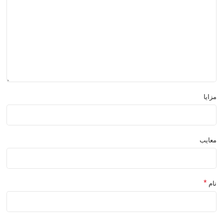
مزایا
معایب
*
نام