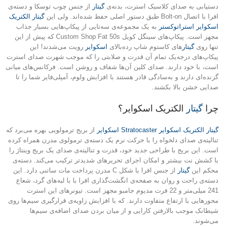
دستیابی به صدای کلاسیک استرت، بدنه‌ی
گیتار
از جنس چوب توسکا و دسته‌ی
افرا با اتصال Bolt-on طبق دستور اصلی حفظ شده‌اند. ولی این
گیتار الکتریک
اسکوایر استراتوکستر
به یک مجموعه‌ی سه‌تایی از پیکاپ‌هایی بسیار جذاب
مجهز است. پیکاپ‌های سینگل کویل Custom Shop Fat 50s که پیش از این
تنها روی
گیتار
های کاستوم شاپ رده‌بالای
اسکوایر
رویت می‌شدند! این
پیکاپ‌های درجه‌یک تمام آن قدرت و صلابتی را که موجب شهرت صدای استرت
است، با خود دارند. صدای کلین آن‌ها شفاف و روشن است. فرکانس‌های میانی
گزنده‌ای دارند و به‌سادگی قادر هستند با افزایش ولوم، آمپلی‌فایر شما را تا
صدایی خشن بالا بکشند.
چرا
گیتار
الکتریک اسکوایر؟
گیتار الکتریک اسکوایر Stratocaster
اسکوایر
از بریج ترمولویی بهره می‌برد که
تنالیته‌ی صدای دلخواه را با حرکت نرم یک دسته‌ی ترمولوی مدرن همراه کرده
است. این بریج با طراحی جدید خود، قدرت و تنالیته‌ی صدای یک بریج وینتاژ را
با کشش نت بیشتر و امکان اجرای تحریرهای شدیدتر ترکیب می‌کند. دسته‌ی
محکم این
گیتار
از جنس افرا با شکل C مدرن پرداخت مات ساتنی دارد. این
دسته‌ی راحت و روان به صفحه‌ی انگشت‌گذاری افرا با با لبه‌های گرد، شعاع
241 میلی‌متر و 22 فرت مدیوم جامبو مجهز است. تیونرهای این استرت
محورهایی با ارتفاع متفاوت دارند. که با افزایش زاویه‌ی قرارگیری سیم‌ها روی
شیطانک موجب بالارفتن کارایی و از میان بردن صدای اضافه‌ی سیم‌ها
می‌شوند.