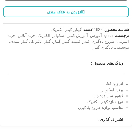
افزودن به علاقه مندی
شناسه محصول:
11927
دسته:
گیتار
,
گیتار الکتریک
برچسب:
guitar
,
آموزش
,
آموزش گیتار
,
اسکوایر
,
الکتریک
,
خرید آنلاین
,
خرید
اینترنتی
,
شروع یادگیری
,
فندر
,
قیمت گیتار
,
گیتار
,
گیتار الکتریک
,
گیتار مبتدی
,
موسیقی
,
یادگیری گیتار
ویژگی‌های محصول :
اندازه:‌
4/4
برند:
اسکوایر
کشور سازنده:
چین
نوع ساز:
گیتار الکتریک
مناسب برای:
شروع یادگیری
اشتراک گذاری :