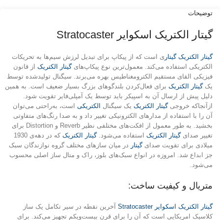
توضیحات
گیتار الکتریک اسکوایر Stratocaster
گیتار الکتریک
گیتار
ی است که از پیکاپ برای تبدیل لرزش سیم‌ها به تحریکات
الکتریکی استفاده می‌کند. معمول‌ترین نوع پیکاپ‌های
گیتار الکتریک
از قانون
فیزیکی القای مستقیم الکترومغناطیس بهره می‌برند. سیگنال تولیدشده توسط
یک
گیتار الکتریک
برای فعال‌کردن بلندگوهای بزرگ بسیار ضعیف است. به همین
دلیل پیش از ارسال آن به اسپیکر باید توسط یک آمپلی‌فایر تقویت شود.
ازآنجاکه خروجی
گیتار الکتریک
یک سیگنال
الکتریکی
است، به‌راحتی می‌توان
آن را با استفاده از مدارهای الکترونیکی تغییر داد و به صدا رنگ‌های متفاوتی
بخشید. به طور معمول از افکت‌های مختلفی نظیر Reverb و Distortion برای
تغییر صدای
گیتار الکتریک
استفاده می‌شود.
گیتار الکتریک
که در دهه‌ی 1930
میلادی برای تقویت صدای
گیتار
در میان سازهای مختلف گروه نوازندگان سبک
جز ابداع شد. امروزه در انواع سبک‌های بلوز، راک و متال ساز اصلی محسوب
می‌شود.
متریال و کیفیت ساخت:
گیتار الکتریک اسکوایر Stratocaster
آخرین نقطه در سیر تکامل یک ساز
کلاسیک امریکایی است که آن را برای قرن بیست‌ویکم تجهیز می‌کند. برای