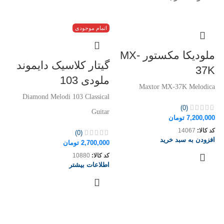
اتمام موجودی
ملودیکا مکستور MX-
گیتار کلاسیک دایموند
37K
ملودی 103
Maxtor MX-37K Melodica
Diamond Melodi 103 Classical
(0)
Guitar
7,200,000
تومان
ا
کد کالا:
14067
(0)
افزودن به سبد خرید
2,700,000
تومان
گ
کد کالا:
10880
اطلاعات بیشتر
مل
al
ar