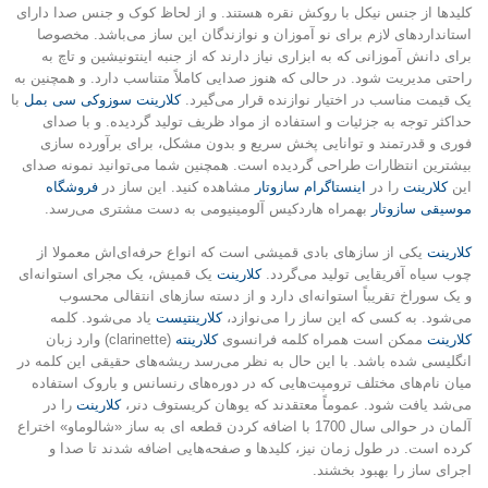
کلیدها از جنس نیکل با روکش نقره هستند. و از لحاظ کوک و جنس صدا دارای
استانداردهای لازم برای نو آموزان و نوازندگان این ساز می‌باشد. مخصوصا
برای دانش آموزانی که به ابزاری نیاز دارند که از جنبه اینتونیشین و تاچ به
راحتی مدیریت شود. در حالی که هنوز صدایی کاملاً متناسب دارد. و همچنین به
یک قیمت مناسب در اختیار نوازنده قرار می‌گیرد.
کلارینت سوزوکی سی بمل
با
حداکثر توجه به جزئیات و استفاده از مواد ظریف تولید گردیده. و با صدای
فوری و قدرتمند و توانایی پخش سریع و بدون مشکل، برای برآورده سازی
بیشترین انتظارات طراحی گردیده است. همچنین شما می‌توانید نمونه صدای
این
کلارینت
را در
اینستاگرام سازوتار
مشاهده کنید. این ساز در
فروشگاه
موسیقی سازوتار
بهمراه هاردکیس آلومینیومی به دست مشتری می‌رسد.
کلارینت
یکی از سازهای بادی قمیشی است که انواع حرفه‌ای‌اش معمولا از
چوب سیاه آفریقایی تولید می‌گردد.
کلارینت
یک قمیش، یک مجرای استوانه‌ای
و یک سوراخ تقریباً استوانه‌ای دارد و از دسته سازهای انتقالی محسوب
می‌شود. به کسی که این ساز را می‌نوازد،
کلارینتیست
یاد می‌شود. کلمه
کلارینت
ممکن است همراه کلمه فرانسوی
کلارینته
(clarinette) وارد زبان
انگلیسی شده باشد. با این حال به نظر می‌رسد ریشه‌های حقیقی این کلمه در
میان نام‌های مختلف ترومپت‌هایی که در دوره‌های رنسانس و باروک استفاده
می‌شد یافت شود. عموماً معتقدند که یوهان کریستوف دنر،
کلارینت
را در
آلمان در حوالی سال 1700 با اضافه کردن قطعه ای به ساز «شالوماو» اختراع
کرده است. در طول زمان نیز، کلیدها و صفحه‌هایی اضافه شدند تا صدا و
اجرای ساز را بهبود بخشند.