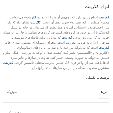
انواع کلارینت
کلارینت
انواع زیادی دارد که روی‌هم آن‌ها را «خانواده
کلارینت
» می‌خوانند.
معمولاً منظور از
کلارینت
نوع سوپرانوی آن است.
کلارینت
نشان داد که یک
ساز انعطاف‌پذیر استثنائی است و همان‌طور که می‌توان در خانه در سبک
کلاسیک با آن نواخت. در گروه‌های کنسرت، گروه‌های نظامی و جاز نیز به همان
خوبی به کار می‌رود. نوعی
کلارینت
که توانایی تولید فاصله‌های موسیقی
شرقی را دارد به قره‌نی معروف است. مجرای استوانه‌ای مسئول صدای خاص
کلارینت
است که می‌تواند بین سه بازه صدایی با نام‌های «شالوماو»،
«کلاریون» و «آلتیسیمو» تغییر کند. کیفیت صدا با توجه به نوازنده، آهنگ، ساز و
قمیش می‌تواند به صورت وسیعی تغییر کند. تفاوت در سازها و عایق‌سازی
آن‌ها باعث شد از اواخر قرن 18، چندین مدرسه مختلف تأسیس گردند.
کلارینت
بیشترین محدوده صدایی را در بین سازهای بادی رایج دارد.
توضیحات تکمیلی
برند
سوزوکی
وزن