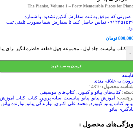
The Pianist, Volume 1 – Forty Memorable Pieces for Pian
 صورتی که موفق به ثبت سفارش آنلاین نشدید، با شماره
۰۹۱۲۴۵۱۵۳۹۶ تماس حاصل کنید تا سفارش شما بصورت تلفنی ثبت
د.
800,00
تومان
کتاب پیانیست جلد اول - مجموعه چهل قطعه خاطره انگیز برای پیان
-
افزودن به سبد خرید
ایسه
زودن به علاقه مندی
ناسه محصول:
14810
سته:
کتاب‌های پیانو و کیبورد
,
کتاب‌های موسیقی
رچسب:
آموزش پیانو
,
پیانو
,
پیانیست
,
سایه پروین
,
کتاب
,
کتاب آموزش
یانو
,
کتاب پیانو
,
کیبورد
,
محمد علی اکبری
,
نوازندگی پیانو
,
نوازنده پیانو
,
ادگیری پیانو
یژگی‌های محصول :