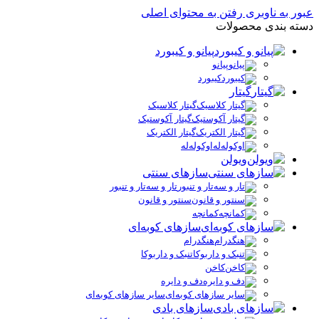
عبور به ناوبری
رفتن به محتوای اصلی
دسته بندی محصولات
پیانو و کیبورد
پیانو
کیبورد
گیتار
گیتار کلاسیک
گیتار آکوستیک
گیتار الکتریک
اوکوله‌له
ویولن
سازهای سنتی
تار و سه‌تار و تنبور
سنتور و قانون
کمانچه
سازهای کوبه‌ای
هنگدرام
تنبک و داربوکا
کاخن
دف و دایره
سایر سازهای کوبه‌ای
سازهای بادی