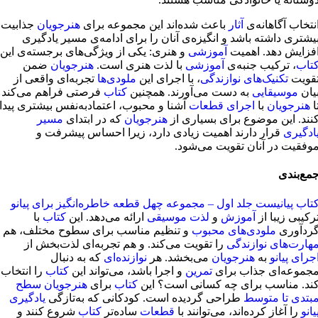
نتخاب آگاهانه‌ی
آثار
باعث شده‌اند این مجموعه برای
هنرجویان
جذابیت
یشتری داشته باشد و انگیزه‌ی آنان را برای ادامه‌ی مسیر یادگیری
فزایش دهد. اهمیت
آموزشی
و هنری: یکی از ویژگی‌های برجسته‌ی این
تاب
، ترکیب جنبه‌ی
آموزشی
با لذت هنری است.
هنرجویان
ضمن
قویت
تکنیک‌های نوازندگی
، با اجرای این
ملودی‌ها
تجربه‌ای واقعی از
یان
موسیقایی
به دست می‌آورند. همچنین
کتاب
فرصتی فراهم می‌کند
ا
هنرجویان
با
اجرای قطعات
آشنا و محبوب، اعتمادبه‌نفس بیشتری پیدا
نند. این موضوع برای بسیاری از
هنرجویان
که در ابتدای
مسیر
ادگیری
قرار دارند اهمیت زیادی دارد، زیرا احساس پیشرفت و
وفقیت در آنان تقویت می‌شود.
مع‌بندی
تاب پیانیست جلد اول – مجموعه چهل قطعه خاطره‌انگیز برای پیانو
رکیبی زیبا از
آموزش
و
لذت موسیقی
ارائه می‌دهد. این
کتاب
با
ردآوری
ملودی‌های محبوب
و تنظیم مناسب برای سطوح مختلف، هم
هارت‌های نوازندگی
را تقویت می‌کند. و هم تجربه‌ای لذت‌بخش از
جرای پیانو
به
هنرجویان
می‌بخشد. هر
نوازنده‌ای
که به دنبال
جموعه‌ای جذاب برای
تمرین
و اجرا باشد، می‌تواند این
کتاب
را انتخاب
ند. مناسب برای چه کسانی است؟ این
کتاب
برای
هنرجویان سطح
بتدی تا متوسط
طراحی گردیده است. کودکانی که به‌تازگی
یادگیری
یانو
را آغاز کرده‌اند، می‌توانند با
قطعات
ساده‌تر
کتاب
شروع کنند و