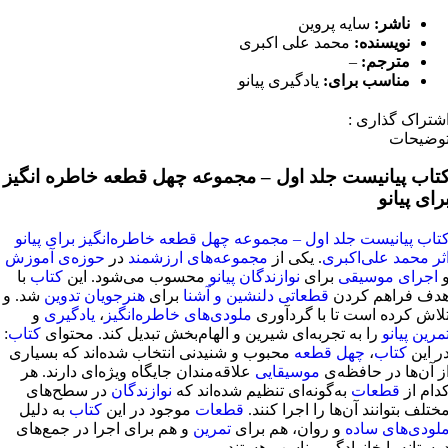
ناشر:
سایه پروین
نویسنده:
محمد علی اکبری
مترجم:
–
مناسب برای:
یادگیری پیانو
شتراک گذاری :
وضیحات
تاب پیانیست جلد اول – مجموعه چهل قطعه خاطره انگیز
رای پیانو
تاب پیانیست جلد اول – مجموعه چهل قطعه خاطره‌انگیز برای پیانو
ثر محمد علی‌اکبری
. یکی از
مجموعه‌های ارزشمند
در
حوزه‌ی آموزش
اجرای موسیقی
برای
نوازندگان پیانو
محسوب می‌شود. این
کتاب
با
دف فراهم کردن
قطعاتی دلنشین و آشنا
برای
هنرجویان
تدوین
شد. و
لاش کرده است تا با گردآوری
ملودی‌های خاطره‌انگیز
،
یادگیری
و
مرین پیانو
را به تجربه‌ای شیرین و الهام‌بخش تبدیل کند. محتوای
کتاب
:
ر این
کتاب
،
چهل قطعه
محبوب و شنیدنی انتخاب شده‌اند که بسیاری
ز آن‌ها در حافظه‌ی
موسیقایی
علاقه‌مندان جایگاه ویژه‌ای دارند. هر
دام از
قطعات
به‌گونه‌ای تنظیم شده‌اند که
نوازندگان
در سطح‌های
ختلف بتوانند آن‌ها را اجرا کنند.
قطعات
موجود در این
کتاب
به دلیل
لودی‌های ساده
و روان، هم برای
تمرین
و هم برای اجرا در جمع‌های
وستانه یا خانوادگی مناسب هستند.