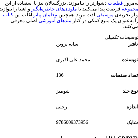
ه‌مرور
قطعات
دشوارتر را بیاموزند. بزرگسالان نیز با استفاده از این
جموعه
فرصت پیدا می‌کنند تا
ملودی‌های خاطره‌انگیز
و آشنا را بنوازند
 از تجربه‌ی
موسیقی
لذت ببرند. همچنین
معلمان پیانو
اغلب این
کتاب
ا به‌عنوان یک منبع کمکی در کنار
متدهای آموزشی
اصلی معرفی
ی‌کنند.
وضیحات تکمیلی
ناشر
سایه پروین
نویسنده
محمد علی اکبری
136
تعداد صفحات
نوع جلد
شومیز
اندازه
رحلی
9786009373956
شابک