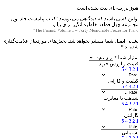
نوز بررسی‌ای ثبت نشده است.
ولین کسی باشید که دیدگاهی می نویسد “
کتاب پیانیست جلد اول –
جموعه چهل قطعه خاطره انگیز برای پیانو
The Pianist, Volume 1 – Forty Memorable Pieces for Piano
شانی ایمیل شما منتشر نخواهد شد.
بخش‌های موردنیاز علامت‌گذاری
ده‌اند
*
متیاز شما
*
یمت و ارزش خرید
5
4
3
2
یفیت و کارایی
5
4
3
2
باهت یا مغایرت
5
4
3
2
ارانتی
5
4
3
2
شتیبانی