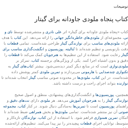
توضیحات
کتاب پنجاه ملودی جاودانه برای گیتار
کتاب «پنجاه ملودی جاودانه برای گیتار» اثر
علی نادری
و منتشرشده توسط
نای و
نی
، مجموعه‌ای از
ملودی‌های خاطره‌انگیز جهانی
را ارائه می‌دهد. این
کتاب
با هدف
ارائه
ملودی‌های مناسب
برای
نوازندگی گیتار
طراحی شده‌است. تمامی
قطعات
با
دقت بازنویسی و تنظیم شده‌اند تا
تُنالیته
،
پوزیسیون
و
انگشت‌گذاری
مناسب برای
گیتار
رعایت شود. استفاده از این تنظیم‌ها به
هنرجویان
کمک می‌کند تا
قطعات
را
دقیق و بدون اشتباه اجرا کنند. یکی از ویژگی‌های برجسته
کتاب
، تمرکز بر
ملودی‌نوازی
است که در منابع دیگر کمتر دیده‌می‌شود. بیشتر ک
تاب‌های گیتار
به
تکنوازی چندصدایی
یا
هارمونی
می‌پردازند و
تمرین ملودی
کمتر پوشش داده
شده‌است. در این
کتاب
،
ملودی‌ها
در محدوده صوتی مناسب
گیتار
انتخاب شده‌اند تا
نوازنده
بتواند اجرای راحت و درست داشته باشد.
همچنین،
پوزیسیون‌ها
و انگشت‌گذاری‌های پیشنهادی، منطق و اصول صحیح
نوازندگی گیتار
را به
هنرجویان
آموزش
می‌دهد. هر
ملودی
دارای
نت‌های دقیق
و
راهنمای
پوزیسیون
است تا
تمرین‌ها
به‌سادگی دنبال شوند. در کنار
کتاب
،
مجموعه
صوتی
آن نیز منتشر شده‌است. تمامی
ملودی‌ها
و بخش
همراهی
ضبط شده‌اند تا
امکان
تمرین همنوازی
فراهم شود. با استفاده از این
کتاب
،
نوازندگان
تازه‌کار و
متوسط، توانایی اجرای
قطعات
پیچیده‌تر را نیز پیدا می‌کنند. تنظیم‌های ارائه‌شده