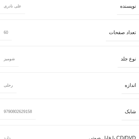
نویسنده
علی نادری
تعداد صفحات
60
نوع جلد
شومیز
اندازه
رحلی
شابک
9790802629158
CD/DVD یا فایل صوتی
دارد