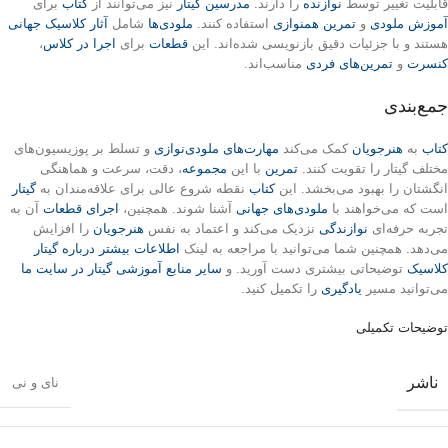
قابلیت تغییر توسط
نوازنده
را دارند.
مدرسین گیتار
نیز می‌توانند از
کتاب
برای
آموزش ملودی
و
تمرین همنوازی
استفاده کنند.
ملودی‌ها
شامل
آثار کلاسیک جهانی
هستند و با جزئیات دقیق بازنویسی شده‌اند. این
قطعات
برای
اجرا در کلاس
،
کنسرت
و
تمرین‌های فردی
مناسب‌اند.
جمع‌بندی
کتاب
به
هنرجویان
کمک می‌کند
مهارت‌های ملودی‌نوازی
و تسلط بر پوزیسیون‌های
مختلف گیتار را تقویت کنند.
تمرین
با این
مجموعه
، دقت، سرعت و هماهنگی
انگشتان را بهبود می‌بخشد. این
کتاب
نقطه شروع عالی برای علاقه‌مندان به
گیتار
است که می‌خواهند با
ملودی‌های جهانی
آشنا شوند. همچنین،
اجرای قطعات
آن به
تجربه حرفه‌ای
نوازندگی
نزدیک می‌کند و اعتماد به نفس
هنرجویان
را افزایش
می‌دهد. همچنین شما می‌توانید با مراجعه به لینک
اطلاعات بیشتر درباره گیتار
کلاسیک
توضیحاتی بیشتری دست آورید. و
سایر منابع آموزشی گیتار در سایت ما
می‌توانید مسیر
یادگیری
را تکمیل کنید.
توضیحات تکمیلی
ناشر
نای و نی