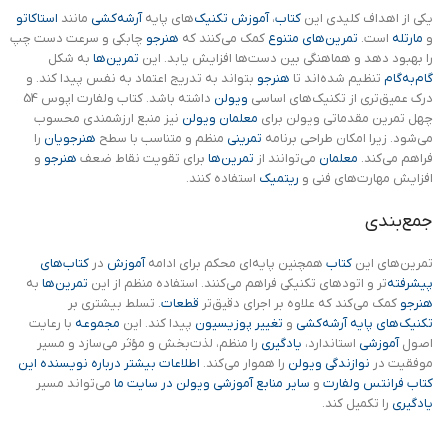
یکی از اهداف کلیدی این
کتاب
،
آموزش تکنیک‌
های پایه
آرشه‌کشی
مانند
استاکاتو
و
مارتله
است.
تمرین‌های متنوع
کمک می‌کنند که
هنرجو
چابکی و سرعت دست چپ
را بهبود دهد و هماهنگی بین دست‌ها افزایش یابد. این
تمرین‌ها
به شکل
گام‌به‌گام
تنظیم شده‌اند تا
هنرجو
بتواند به تدریج اعتماد به نفس پیدا کند. و
درک عمیق‌تری از تکنیک‌های اساسی
ویولن
داشته باشد. کتاب ولفارت اپوس 54
چهل تمرین مقدماتی ویولن برای
معلمان ویولن
نیز منبع ارزشمندی محسوب
می‌شود. زیرا امکان طراحی برنامه
تمرینی
منظم و متناسب با سطح
هنرجویان
را
فراهم می‌کند.
معلمان
می‌توانند از
تمرین‌ها
برای تقویت نقاط ضعف
هنرجو
و
افزایش مهارت‌های فنی و
ریتمیک
استفاده کنند.
جمع‌بندی
تمرین‌های این
کتاب
همچنین پایه‌ای محکم برای ادامه
آموزش
در
کتاب‌های
پیشرفته‌
تر و اتودهای تکنیکی فراهم می‌کنند. استفاده منظم از این
تمرین‌ها
به
هنرجو
کمک می‌کند که علاوه بر اجرای دقیق‌تر
قطعات
. تسلط بیشتری بر
تکنیک‌های پایه
آرشه‌کشی
و
تغییر پوزیسیون
پیدا کند. این
مجموعه
با رعایت
اصول
آموزشی
استاندارد،
یادگیری
را منظم، لذت‌بخش و مؤثر می‌سازد و مسیر
موفقیت در
نوازندگی ویولن
را هموار می‌کند.
اطلاعات بیشتر درباره نویسنده این
کتاب فرانتس ولفارت
و
سایر منابع آموزشی ویولن در سایت ما
می‌تواند مسیر
یادگیری
را تکمیل کند.