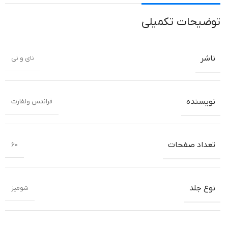
توضیحات تکمیلی
ناشر
نای و نی
نویسنده
فرانتس ولفارت
تعداد صفحات
60
نوع جلد
شومیز