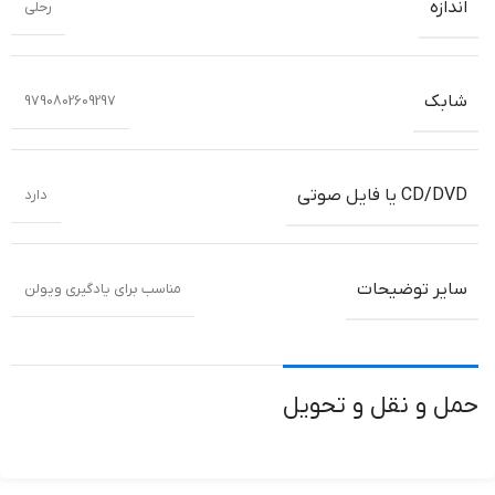
اندازه
رحلی
شابک
9790802609297
CD/DVD یا فایل صوتی
دارد
سایر توضیحات
مناسب برای یادگیری ویولن
حمل و نقل و تحویل