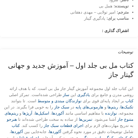
نویسنده:
همل بی
مترجم:
امیر تولایی – مهدی دهقانی
مناسب برای:
یادگیری گیتار
اشتراک گذاری :
توضیحات
کتاب مل بی جلد اول – آموزش جدید و جهانی
گیتار جاز
این کتاب جلد اول مجموعه آموزش گیتار جاز مل بی است. که با هدف ارائه
روشی مدرن و جامع برای
یادگیری
این
ساز
طراحی شده‌است. تمرکز اصلی
کتاب
بر ایجاد پایه‌ای قوی برای
نوازندگان مبتدی و متوسط
است. تا بتوانند
تکنیک‌ها
،
ریتم‌ها
و
هارمونی‌های پایه
در
سبک جاز
را به خوبی فرا بگیرند. در این
مجموعه،
نوازنده
با مفاهیم اساسی مانند
آکوردها
،
اسکیل‌ها
،
آرپژها
و
ریتم‌های
متنوع جاز
آشنا می‌شود.
تمرین‌ها
از ساده به سخت طراحی شده‌اند تا
هنرجو
به تدریج مهارت‌های لازم برای
اجرای قطعات سبک جاز
را کسب کند.
کتاب
شامل توضیحات دقیق در مورد نحوه گرفتن
آکوردها
، جابه‌جایی بین
آکوردها
،
تکنیک‌های پیکینگ و استرومینگ
و همچنین ترکیب آن‌ها در
اجرای قطعات
است.