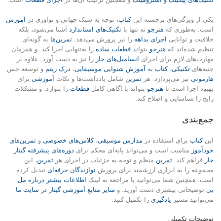
یکی از ویژگی‌های برجسته این
کتاب
، توجه به سبک جهانی و نوآوری در
آموزش
است. به‌طوری که
هنرجو
نه تنها با
تکنیک‌های استاندارد
آشنا می‌شود، بلکه
خلاقیت و توانایی
اجرای بداهه
را نیز پرورش می‌دهد.
تمرین‌ها
به گونه‌ای
تنظیم شده‌اند که
هنرجو
بتواند
قطعات ساده
را به‌تنهایی اجرا کند. و همزمان
مهارت‌های لازم برای اجرای
انسامبل‌های جاز
را نیز به دست آورد. علاوه بر
جنبه‌های
تکنیکی
،
کتاب
به
آموزش شنوایی موسیقایی
،
درک ریتم
و توسعه حس
هارمونی
نیز می‌پردازد. هر
تمرین
شامل یادداشت‌ها و نکات
آموزشی
برای
بهبود اجرا است تا
هنرجو
بتواند با آگاهی کامل
قطعات
را بنوازد. و مشکلات
رایج را شناسایی و اصلاح کند.
جمع‌بندی
این
کتاب
برای استفاده در
مدارس موسیقی
،
کلاس‌های خصوصی
و
تمرین‌های
خودآموز
مناسب است و می‌تواند پایه‌ای محکم برای
دوره‌های پیشرفته گیتار
جاز
فراهم کند.
تمرین
منظم و توجه به جزئیات در اجرای هر
تمرین
، این
مجموعه را به ابزاری ارزشمند برای پرورش
نوازندگان حرفه‌ای
تبدیل کرده
است. همچنین شما می‌توانید با مراجعه به لینک
اطلاعات بیشتر درباره مل
بی
توضیحاتی بیشتری دست آورید. و
سایر منابع آموزشی گیتار در سایت ما
می‌توانید مسیر
یادگیری
را تکمیل کنید.
توضیحات تکمیلی