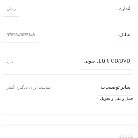
اندازه
رحلی
شابک
9789640635148
CD/DVD یا فایل صوتی
دارد
سایر توضیحات
مناسب برای یادگیری گیتار
حمل و نقل و تحویل