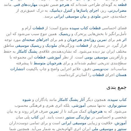
قطعه
به گونه‌ای طراحی شده‌اند که
هنرجو
ضمن تقویت
مهارت‌های فنی
. مانند
مضراب‌زنی
، ریز،
اجرای پاساژها
و
کنترل دینامیک
، به درک عمیق‌تری از
جمله‌بندی، حس
ملودی
و
بیان موسیقی ایرانی
برسد.
فضای احساسی
قطعات کتاب سپیده
متنوع است؛ از
قطعات
آرام و
تأمل‌برانگیز تا بخش‌هایی پرتحرک و
ریتمیک
. همین تنوع سبب می‌شود که این
اثر
هم برای
تمرین روزانه‌ی هنرجویان
و هم برای
اجراهای صحنه‌ای
مورد توجه
قرار گیرد. در بسیاری از
قطعات
، ویژگی‌های
ملودیک
و
ریتمیک
موسیقی
مناطق
مختلف ایران نیز دیده می‌شود. که نشان‌دهنده‌ی علاقه‌ی
پشنگ کامکار
به حفظ
و بازآفرینی
موسیقی بومی
است. از نظر
آموزشی
،
قطعات
این مجموعه با
سطح‌بندی تدریجی تنظیم شده‌اند و برای
هنرجویان متوسط
تا پیشرفته
مناسب‌اند.
نت‌نویسی
دقیق، علائم اجرایی واضح و چاپ باکیفیت
انتشارات
هستان
اجرای
قطعات
را آسان‌تر کرده‌است.
جمع بندی
کتاب سپیده
، همچون دیگر
آثار پشنگ کامکار
مانند یادگاران و
شیوه
سنتورنوازی
، نه‌تنها منبعی
آموزشی
، بلکه اثری هنری و فرهنگی محسوب
می‌شود. که به
هنرجویان
کمک می‌کند تا از
تمرین
صرف فراتر روند و به بیان
شخصی و احساسی در
نوازندگی سنتور
دست یابند. این
کتاب
پلی میان
آموزش
، خلاقیت و زیبایی
موسیقی ایرانی
است و برای تمامی دوست‌داران
سنتور
و
موسیقی ملی
ایران اثری الهام‌بخش به شمار می‌آید. همچنین شما