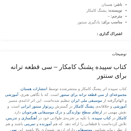
ناشر:
هستان
نویسنده:
پشنگ کامکار
مترجم:
–
مناسب برای:
یادگیری سنتور
اشتراک گذاری :
توضیحات
کتاب سپیده پشنگ کامکار – سی قطعه ترانه
برای سنتور
کتاب سپیده اثر پشنگ کامکار و منتشرشده توسط
انتشارات هستان
،
مجموعه‌ای از سی قطعه ترانه برای سنتور
است. که با نگاهی هنری،
آموزشی
و الهام‌گرفته از
موسیقی ملی ایران
تنظیم شده‌است. این اثر ادامه‌ی مسیر
آموزشی
و خلاقانه‌ی
پشنگ کامکار
در گسترش
رپرتوار سنتور ایرانی
است. و
نقش مهمی در
ارتقای سطح نوازندگی
و
درک موسیقایی هنرجویان
دارد.
کامکار
در
کتاب سپیده
، با تکیه بر تجربه‌ی طولانی خود در
آهنگسازی
و
تدریس
،
تلاش کرده‌است تا قطعاتی را ارائه دهد. که هم
آموزنده
و
تمرینی
باشند و هم
از نظر زیبایی‌شناسی
موسیقایی
دارای ارزش شنیداری بالا باشند. این
سی