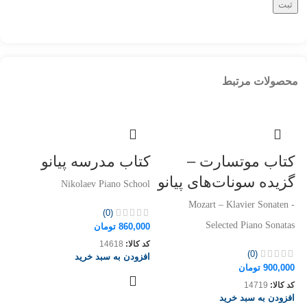
محصولات مرتبط
کتاب موتسارت –
کتاب مدرسه پیانو
گزیده سونات‌های پیانو
Nikolaev Piano School
Mozart – Klavier Sonaten -
(0)
Selected Piano Sonatas
860,000
تومان
کد کالا:
14618
(0)
افزودن به سبد خرید
900,000
تومان
ک
کد کالا:
14719
افزودن به سبد خرید