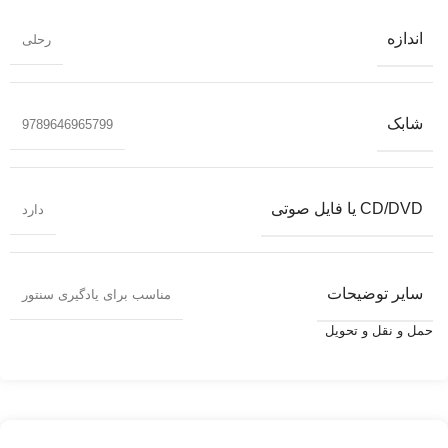
اندازه
رحلی
شابک
9789646965799
CD/DVD یا فایل صوتی
دارد
سایر توضیحات
مناسب برای یادگیری سنتور
حمل و نقل و تحویل