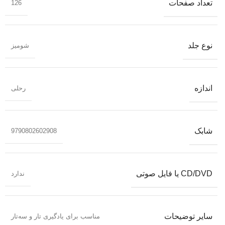
تعداد صفحات
126
نوع جلد
شومیز
اندازه
رحلی
شابک
9790802602908
CD/DVD یا فایل صوتی
ندارد
سایر توضیحات
مناسب برای یادگیری تار و سه‌تار