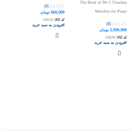
The Book of 90+5 Timeless
(0)
Melodies for Piano
860,000
تومان
کد کالا:
14618
(0)
افزودن به سبد خرید
1,050,000
تومان
ک
کد کالا:
14628
افزودن به سبد خرید
م
by
ya
00
کد
اف