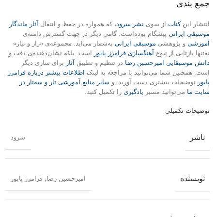
جمع بندی
انتشار این
کتاب
از سوی
نشر سرود
، که همواره در حفظ و انتقال
آثار ماندگار
موسیقی ایرانی
پیشگام بوده‌است. گامی دیگر در جهت گسترش دامنه‌ی
آموزشی
و پژوهشی
موسیقی ایرانی
به‌شمار می‌آید. مجموعه‌ی «راز و نیاز»
نه‌تنها بازتابی از نبوغ
آهنگسازی فرامرز پایور
است. بلکه نشان‌دهنده‌ی دقت و
دانش موسیقایی
امیرحسین رضا
در تنظیم و تطبیق
آثار
برای سازی دیگر
است. همچنین شما می‌توانید با مراجعه به لینک
اطلاعات بیشتر درباره فرامرز
پایور
توضیحات بیشتری دست آورید. و
سایر منابع آموزشی تار و سه‌تار در
سایت ما
می‌توانید مسیر
یادگیری
را تکمیل کنید.
توضیحات تکمیلی
ناشر
سرود
نویسنده
امیرحسین رضا
,
فرامرز پایور