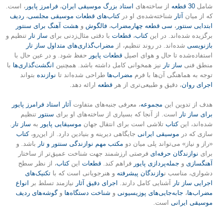
شامل
30 قطعه
از ساخته‌های
استاد بزرگ موسیقی ایران
،
فرامرز پایور
، است.
که از میان
آثار
شناخته‌شده‌ی او در
کتاب‌های قطعات موسیقی مجلسی
،
ردیف
ابتدایی سنتور
،
سی قطعه چهارمضراب
،
فالگوش
و
هشت آهنگ برای سنتور
برگزیده شده‌اند. در این
کتاب
،
قطعات
با دقتی مثال‌زدنی برای
ساز تار
تنظیم و
بازنویسی
شده‌اند. در روند تنظیم، از
مضراب‌گذاری‌های متداول ساز تار
استفاده‌شده تا حال و هوای اصیل
قطعات پایور
حفظ شود. و در عین حال با
منطق فنی
ساز تار
نیز همخوانی کامل داشته باشد. همچنین
انگشت‌گذاری‌ها
با
توجه به هماهنگی آن‌ها با فرم
مضراب‌ها
طراحی شده‌اند تا
نوازنده
بتواند
اجرای روان
، دقیق و طبیعی‌تری از هر
قطعه
ارائه دهد.
هدف از تدوین این
مجموعه
، معرفی جنبه‌های متفاوت
آثار استاد فرامرز پایور
برای ساز تار
است. از آنجا که بسیاری از ساخته‌های او برای
سنتور
تنظیم
شده‌اند، این
کتاب
تلاشی است برای انتقال جهان
موسیقایی
پایور
به
ساز تار
.
سازی که در
موسیقی ایرانی
جایگاهی دیرینه و بنیادین دارد. از این‌رو،
کتاب
«راز و نیاز» می‌تواند پلی میان دو
مکتب مهم نوازندگی سنتور و تار
باشد. و
برای
نوازندگان حرفه‌ای
فرصتی ارزشمند جهت شناخت عمیق‌تر از ساختار
آهنگسازی
و
جمله‌پردازی پایور
فراهم کند.
قطعات
این
کتاب
، از نظر سطح
دشواری، مناسب ن
وازندگان پیشرفته
و هنرجویانی است که با
تکنیک‌های
اجرایی ساز تار
آشنایی کامل دارند.
اجرای دقیق آثار
نیازمند تسلط بر
انواع
مضراب‌ها
،
جابه‌جایی‌های پوزیسیونی
و
شناخت دستگاه‌ها
و
گوشه‌های ردیف
موسیقی ایرانی
است.