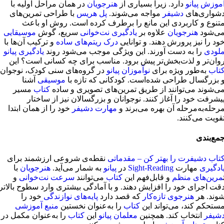
موزش پیانو
دارد. زیرا بسیاری از
هنرجویان
در همان مراحل اولیه با
شواری‌های
دشیفر
مواجه می‌شوند.
پل هریس
با طراحی تمرین‌های
تنوع و کاربردی این مانع را برطرف کرده است. روش او باعث
ی‌شود
هنرجویان
علاوه بر
یادگیری نت‌خوانی
سریع، گوش
موسیقایی
ود را نیز پرورش دهند. و توانایی
درک ریتم‌های ساده
و ترکیب آن‌ها با
لودی
را به دست آورند. این ویژگی موجب می‌شود روند
یادگیری پیانو
وان‌تر و لذت‌بخش‌تر پیش برود. مناسب برای چه کسانی است؟ این
تاب
به‌طور ویژه برای
نوآموزان پیانو
در گروه‌های سنی کودک، نوجوان
 بزرگسال طراحی شده‌است. کودکانی که تازه با
موسیقی
آشنا
ی‌شوند می‌توانند از طریق تمرین‌های تصویری و ساده
کتاب
مسیر
یشرفت خود را آغاز کنند. نوجوانان و بزرگسالان نیز از ساختار
رحله‌به‌مرحله آن بهره می‌برند و
مهارت دشیفر
خود را از همان ابتدا
قویت می‌کنند.
مع‌بندی
تاب دشیفرت را بهتر کن – مقدماتی
نقطه‌ی شروعی ارزشمند برای
ادگیری
مهارت
Sight-Reading
در
پیانو
به شمار می‌آید.
هنرجویان
با
مرین‌های منظم
و قابل‌فهم این
کتاب
می‌توانند
سرعت نت‌خوانی
و
قت اجرای خود را افزایش دهند. و با آمادگی بیشتری وارد سطوح بالاتر
وند. هر
هنرجوی تازه‌کار
که قصد دارد
پایه‌های نوازندگی
خود را
ستحکم کند، می‌تواند این
کتاب
را به‌عنوان نخستین
منبع آموزشی
شیفر
انتخاب کند. همچنین
معلمان پیانو
این
کتاب
را به‌عنوان مکمل در