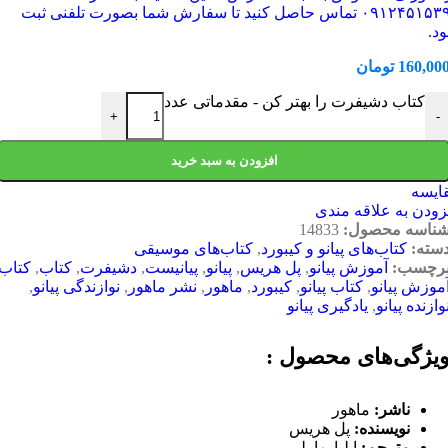
۰۹۱۲۴۵۱۵۳۹۶ تماس حاصل کنید تا سفارش شما بصورت تلفنی ثبت
د.
160,00
تومان
کتاب دشیفرت را بهتر کن - مقدماتی عدد
+
-
افزودن به سبد خرید
ایسه
زودن به علاقه مندی
ناسه محصول:
14833
سته:
کتاب‌های پیانو و کیبورد
,
کتاب‌های موسیقی
رچسب:
آموزش پیانو
,
پل هریس
,
پیانو
,
پیانیست
,
دشیفرت
,
کتاب
,
کتاب
موزش پیانو
,
کتاب پیانو
,
کیبورد
,
ماهور
,
نشر ماهور
,
نوازندگی پیانو
,
وازنده پیانو
,
یادگیری پیانو
یژگی‌های محصول :
ناشر:
ماهور
نویسنده:
پل هریس
مترجم:
ایلیا بهارلو