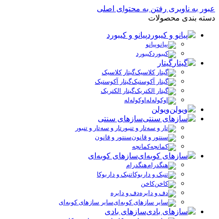
عبور به ناوبری
رفتن به محتوای اصلی
دسته بندی محصولات
پیانو و کیبورد
پیانو
کیبورد
گیتار
گیتار کلاسیک
گیتار آکوستیک
گیتار الکتریک
اوکوله‌له
ویولن
سازهای سنتی
تار و سه‌تار و تنبور
سنتور و قانون
کمانچه
سازهای کوبه‌ای
هنگدرام
تنبک و داربوکا
کاخن
دف و دایره
سایر سازهای کوبه‌ای
سازهای بادی