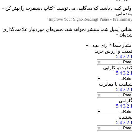
ولین کسی باشید که دیدگاهی می نویسد “
کتاب دشیفرت را بهتر کن –
قدماتی
Improve Your Sight-Reading! Piano - Preliminary
شانی ایمیل شما منتشر نخواهد شد.
بخش‌های موردنیاز علامت‌گذاری
ده‌اند
*
متیاز شما
*
یمت و ارزش خرید
5
4
3
2
یفیت و کارایی
5
4
3
2
باهت یا مغایرت
5
4
3
2
ارانتی
5
4
3
2
شتیبانی
5
4
3
2