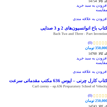
د کالا:
14754
فزودن به سبد خرید
قایسه
فزودن به علاقه مندی
تاب باخ انوانسیون‌های 2 و 3 صدایی
Bach Two and Three - Part Inventio
(0)
350,00
تومان
د کالا:
14760
فزودن به سبد خرید
قایسه
فزودن به علاقه مندی
تاب کارل چرنی – اپوس 636 مکتب مقدماتی سرعت
Carl czerny – op.636 Preparatory School of Velocit
(0)
250,00
تومان
د کالا:
14743