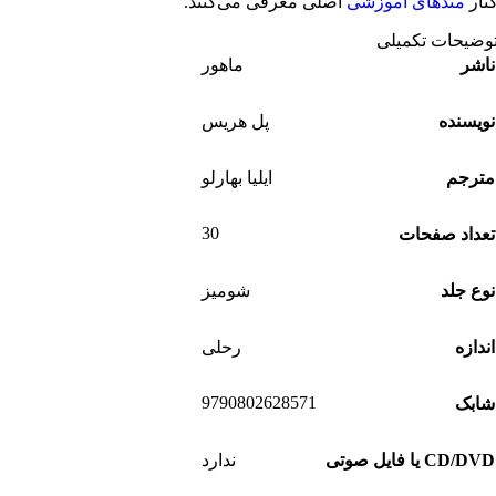
نار
متدهای آموزشی
اصلی معرفی می‌کنند.
وضیحات تکمیلی
ناشر
ماهور
نویسنده
پل هریس
مترجم
ایلیا بهارلو
30
تعداد صفحات
نوع جلد
شومیز
اندازه
رحلی
9790802628571
شابک
CD/DVD یا فایل صوتی
ندارد