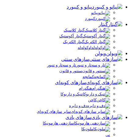
پیانو و کیبورد
پیانو
کیبورد
گیتار
گیتار کلاسیک
گیتار آکوستیک
گیتار الکتریک
اوکوله‌له
ویولن
سازهای سنتی
تار و سه‌تار و تنبور
سنتور و قانون
کمانچه
سازهای کوبه‌ای
هنگدرام
تنبک و داربوکا
کاخن
دف و دایره
سایر سازهای کوبه‌ای
سازهای بادی
سازدهنی هارمونیکا
ملودیکا
نی