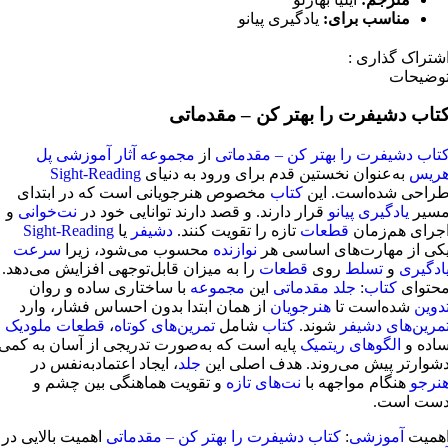
مناسب برای:
یادگیری پیانو
شتراک گذاری :
وضیحات
تاب دشیفرت را بهتر کن – مقدماتی
تاب دشیفرت را بهتر کن – مقدماتی
از
مجموعه آثار آموزشی
پل
ریس
به‌عنوان نخستین قدم برای ورود به دنیای
Sight-Reading
راحی شده‌است. این
کتاب
مخصوص هنرجویانی است که در ابتدای
سیر
یادگیری پیانو
قرار دارند. و قصد دارند توانایی خود در
نت‌خوانی
و
جرای هم‌زمان
قطعات
تازه را تقویت کنند.
دشیفر
یا
Sight-Reading
کی از مهارت‌های اساسی هر
نوازنده
محسوب می‌شود، زیرا
سرعت
ادگیری
و
تسلط
روی
قطعات
را به میزان قابل‌توجهی افزایش می‌دهد.
حتوای
کتاب
:
جلد مقدماتی
این
مجموعه
با ساختاری ساده و روان
دوین
شده‌است تا
هنرجویان
از همان ابتدا بدون احساس فشار، وارد
مرین‌های دشیفر
شوند.
کتاب
شامل
تمرین‌های کوتاه
،
قطعات ملودیک
اده و
الگوهای ریتمیک
پایه است که به‌صورت تدریجی از آسان به کمی
شوارتر پیش می‌روند. هدف اصلی این
جلد
، ایجاد اعتمادبه‌نفس در
نرجو
هنگام مواجهه با
نت‌های تازه
و تقویت هماهنگی بین چشم و
ست است.
همیت
آموزشی
:
کتاب دشیفرت را بهتر کن – مقدماتی
اهمیت بالایی در