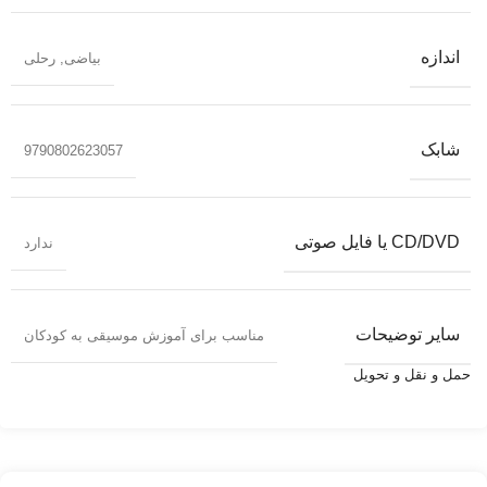
اندازه
بیاضی
,
رحلی
شابک
9790802623057
CD/DVD یا فایل صوتی
ندارد
سایر توضیحات
مناسب برای آموزش موسیقی به کودکان
حمل و نقل و تحویل