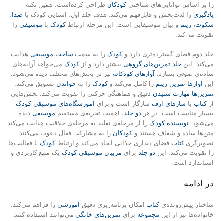
را بر اساس توانایی‌های شناختی
کودکان
طراحی کرده‌است. همین نکته
یادگیری
را لذت‌بخش و قابل‌فهم می‌کند. هدف جلد اول، آشنایی کودک با
صدا
،
سکوت
،
ریتم
و بیان موسیقایی است. این مرحله ارتباط
کودک
با
موسیقی
را
تقویت می‌کند.
جلد دوم فضای گسترده‌تری دارد و
کودک
را به سمت
ساخت موسیقی
هدایت
می‌کند. این
جلد
تمرین‌های گروهی
بیشتر دارد و از
کودک
می‌خواهد آرایه‌های
ساده‌ی صوتی بسازد.
آوازهای کودکانه
نیز در بخش‌های مختلف دیده‌ می‌شود.
این
آوازها
تمرین ریتم
را کامل می‌کند و
کودک
را به
خواندن‌
تشویق می‌کند.
تمرین‌ها
مهارت شنیدن‌
دقیق و هماهنگی حرکتی را تقویت می‌کند. بخش‌هایی
از
کتاب
با
سازهای ارف
سازگار است و برای
آموزشگاه‌های موسیقی کودک
بسیار مناسب است. در هر
دو جلد
، اهمیت تجربه‌ی مستقیم
موسیقی
دیده‌
می‌شود.
نویسنده
کودک
را از مرحله‌ی تقلید به مرحله‌ی خلاقیت هدایت می‌کند.
متن‌ها ساده و شفاف هستند و
کودکان
را به مشارکت فعال دعوت می‌کنند.
تصویرگری
کتاب
فضای دیداری جذابی ایجاد می‌کند و ارتباط
کودک
با فعالیت‌ها
را تقویت می‌کند. این
دو جلد
برای
مربیان موسیقی کودک
یک منبع کاربردی و
استاندارد است.
در ادامه
ساختار پیش‌رونده‌ی
کتاب
امکان برنامه‌ریزی دقیق
آموزشی
را فراهم می‌کند.
خانواده‌ها نیز از این
مجموعه
برای
تمرین‌های خانگی
می‌توانند استفاده کنند.