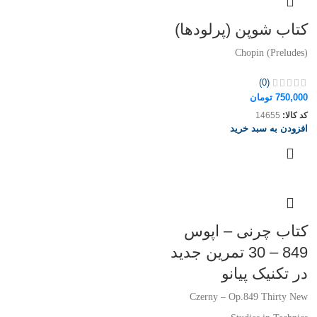
کتاب شوپن (پرلودها)
Chopin (Preludes)
(0)
750,000
تومان
کد کالا:
14655
افزودن به سبد خرید
کتاب چرنی – اپوس
849 – 30 تمرین جدید
در تکنیک پیانو
Czerny – Op.849 Thirty New