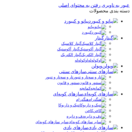
عبور به ناوبری
رفتن به محتوای اصلی
دسته بندی محصولات
پیانو و کیبورد
پیانو
کیبورد
گیتار
گیتار کلاسیک
گیتار آکوستیک
گیتار الکتریک
اوکوله‌له
ویولن
سازهای سنتی
تار و سه‌تار و تنبور
سنتور و قانون
کمانچه
سازهای کوبه‌ای
هنگدرام
تنبک و داربوکا
کاخن
دف و دایره
سایر سازهای کوبه‌ای
سازهای بادی