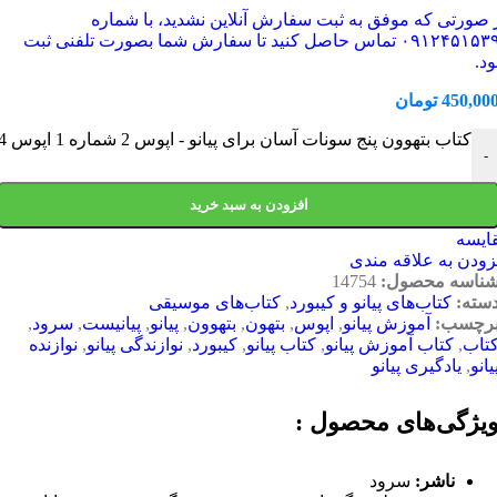
 صورتی که موفق به ثبت سفارش آنلاین نشدید، با شماره
۰۹۱۲۴۵۱۵۳۹۶ تماس حاصل کنید تا سفارش شما بصورت تلفنی ثبت
د.
450,00
تومان
کتاب بتهوون پنج سونات آسان برای پیانو - اپوس 2 شماره 1 اپوس 14 و 49 عدد
-
افزودن به سبد خرید
ایسه
زودن به علاقه مندی
ناسه محصول:
14754
سته:
کتاب‌های پیانو و کیبورد
,
کتاب‌های موسیقی
رچسب:
آموزش پیانو
,
اپوس
,
بتهون
,
بتهوون
,
پیانو
,
پیانیست
,
سرود
,
تاب
,
کتاب آموزش پیانو
,
کتاب پیانو
,
کیبورد
,
نوازندگی پیانو
,
نوازنده
یانو
,
یادگیری پیانو
یژگی‌های محصول :
ناشر:
سرود