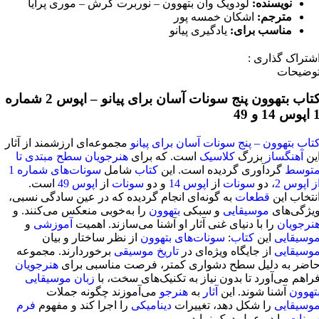
نویسنده:
لودویگ وان بتهوون – نوربرت گرش – موری پرایا
مترجم:
اشکان خمسه پور
مناسب برای:
یادگیری پیانو
شتراک گذاری :
وضیحات
کتاب بتهوون پنج سونات آسان برای پیانو – اپوس 2 شماره
پوس 14 و 49
تاب بتهوون – پنج سونات آسان برای پیانو
مجموعه‌ای ارزشمند از آثار
ین
آهنگساز
بزرگ
کلاسیک
است. که برای
هنرجویان
سطح مبتدی تا
توسط
گردآوری گردیده است. این
کتاب
شامل
سونات‌های شماره 1
ز اپوس 2
، دو
سونات
از
اپوس 14
و دو
سونات
از
اپوس 49
است.
نتخاب این
قطعات
به گونه‌ای انجام گردیده که در عین سادگی نسبی،
یژگی‌های
موسیقایی
و سبکی
بتهوون
را به‌خوبی منعکس می‌کنند. و
نرجویان
را با دنیای غنی آثار او آشنا می‌سازند. اهمیت
آموزشی
و
وسیقایی
این
کتاب
:
سونات‌های بتهوون
از نظر ساختار و بیان
وسیقایی
از جایگاه ویژه‌ای در
تاریخ موسیقی
برخوردارند. مجموعه
اضر به دلیل سطح دشواری کمتر، فرصت مناسبی برای
هنرجویان
راهم می‌آورد تا بدون نیاز به تکنیک‌های سخت، با
زبان موسیقایی
تهوون
آشنا شوند. این
آثار
به
هنرجو
می‌آموزند چگونه جملات
وسیقایی
را شکل دهد، تغییرات
دینامیکی
را اجرا کند و مفهوم
فرم
ونات
را در عمل درک نماید.