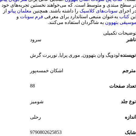
ر سطح مبتدی و متوسط است. که می‌خواهند نخستین تجربه‌های خود
ر اجرای
سونات‌های کلاسیک
را داشته باشند. همچنین
معلمان پیانو
از
ین
کتاب
به‌عنوان منبعی استاندارد برای معرفی
فرم سونات
و
وسیقی بتهوون
به شاگردان استفاده می‌کنند.
وضیحات تکمیلی
ناشر
سرود
نویسنده
لودویگ وان بتهوون
,
موری پرایا
,
نوربرت گرش
مترجم
اشکان خمسه‌پور
88
تعداد صفحات
نوع جلد
شومیز
اندازه
رحلی
9790802625853
شابک