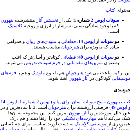
حتوای
کتاب
:
سونات اپوس 2
شماره 1
: یکی از
نخستین آثار
منتشرشده
بتهوون
که با وجود سادگی نسبی، سرشار از انرژی و روحیه
کلاسیک
است.
دو
سونات
از
اپوس 14
:
قطعاتی
با
ملودی‌های روان
و همراهی
ساده که به‌ویژه برای
هنرجویان
مناسب هستند.
دو
سونات
از
اپوس 49
:
قطعاتی
کوتاه‌تر و آسان‌تر که اغلب
به‌عنوان
تمرین‌های مقدماتی
در
فرم سونات
تدریس
می‌شوند.
ین ترکیب باعث می‌شود
هنرجویان
هم با تنوع
ملودیک
و هم با
فرم‌های
وسیقایی
گوناگون در
آثار بتهوون
آشنا شوند.
مع‌بندی
کتاب بتهوون – پنج سونات آسان برای پیانو (اپوس 2 شماره 1، اپوس 14
 اپوس 49)
فرصتی ارزشمند برای
هنرجویان
است. تا با ساده‌ترین و در
ین حال آموزنده‌ترین
آثار بتهوون
تمرین کنند. این مجموعه به آن‌ها
مک می‌کند تا هم
مهارت‌های تکنیکی
خود را ارتقا دهند و هم درک
میق‌تری از
موسیقی کلاسیک
به دست آورند. مناسب برای چه کسانی
ست؟
کتاب پنج سونات آسان بتهوون
انتخابی عالی برای
هنرجویان پیانو