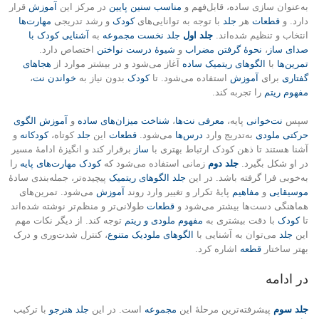
به‌عنوان سازی ساده، قابل‌فهم و
مناسب سنین پایین
در مرکز این
آموزش
قرار
دارد. و
قطعات
هر
جلد
با توجه به توانایی‌های
کودک
و رشد تدریجی
مهارت‌ها
انتخاب و تنظیم شده‌اند.
جلد اول
جلد نخست
مجموعه
به
آشنایی کودک با
صدای ساز
،
نحوهٔ گرفتن‌ مضراب
و
شیوهٔ درست نواختن‌‌
اختصاص دارد.
تمرین‌ها
با
الگوهای ریتمیک ساده
آغاز می‌شود و در بیشتر موارد از
هجاهای
گفتاری
برای
آموزش
استفاده می‌شود. تا
کودک
بدون نیاز به
خواندن‌ نت
،
مفهوم ریتم
را تجربه کند.
سپس
نت‌خوانی
پایه،
معرفی نت‌ها
،
شناخت میزان‌های ساده
و
آموزش الگوی
حرکتی ملودی
به‌تدریج وارد
درس‌ها
می‌شود.
قطعات
این
جلد
کوتاه،
کودکانه
و
آشنا هستند تا ذهن کودک ارتباط بهتری با
ساز
برقرار کند و انگیزهٔ ادامهٔ مسیر
در او شکل بگیرد.
جلد دوم
زمانی استفاده می‌شود که
کودک
مهارت‌های پایه
را
به‌خوبی فرا گرفته‌ باشد. در این
جلد
الگوهای ریتمیک
پیچیده‌تر، جمله‌بندی سادهٔ
موسیقایی
و
مفاهیم
پایهٔ تکرار و تغییر وارد روند
آموزش
می‌شود. تمرین‌های
هماهنگی دست‌ها بیشتر می‌شود و
قطعات
طولانی‌تر و منظم‌تر نوشته شده‌اند
تا
کودک
با دقت بیشتری به
مفهوم ملودی و ریتم
توجه کند. از دیگر نکات مهم
این
جلد
می‌توان به آشنایی با
الگوهای ملودیک متنوع
، کنترل شدت‌وری و درک
بهتر ساختار
قطعه
اشاره کرد.
در ادامه
جلد سوم
پیشرفته‌ترین مرحلهٔ این
مجموعه
است. در این
جلد
هنرجو
با ترکیب