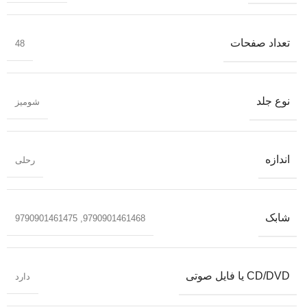
تعداد صفحات
48
نوع جلد
شومیز
اندازه
رحلی
شابک
9790901461475
,
9790901461468
CD/DVD یا فایل صوتی
دارد