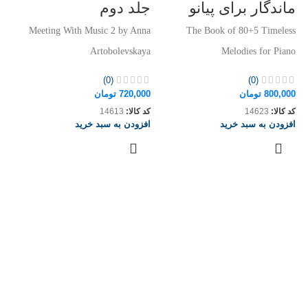
ماندگار برای پیانو
جلد دوم
Meeting With Music 2 by Anna
The Book of 80+5 Timeless
Artobolevskaya
Melodies for Piano
(0)
(0)
800,000
تومان
720,000
تومان
ک
کد کالا:
14623
کد کالا:
14613
افزودن به سبد خرید
افزودن به سبد خرید
(
s)
00
کد
اف