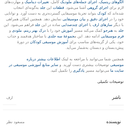
الگوهای ریتمیک
،
اجرای جمله‌های ملودیک
کامل،
تغییرات دینامیک
و مهارت‌های
لازم برای
اجرای گروهی
آشنا می‌شود.
قطعات
این
جلد
به‌گونه‌ای انتخاب
شده‌اند که
کودک
بتواند تجربهٔ موسیقایی گسترده‌تری به دست آورد. و توانایی
خود را در
اجرای دقیق
و
بیان موسیقایی
نمایش دهد. همچنین امکان همراهی
با دیگر
سازهای ارف
یا
اجرای چندصدایی
ساده در این
جلد
فراهم می‌شود. این
جلد
به
هنرجو
کمک می‌کند مسیر
آموزش
خود را با
درک بهتر ریتم
،
ملودی
و
فرم موسیقایی
ادامه دهد. این م
جموعهٔ سه جلدی
با ساختار هدفمند و جذاب
خود، یکی از گزینه‌های مناسب برای
آموزش موسیقی کودکان
در دورهٔ
پیش‌دبستان و دبستان به‌شمار می‌آید.
همچنین شما می‌توانید با مراجعه به لینک
اطلاعات بیشتر درباره
موسیقی
توضیحات بیشتری دست آورید. و
سایر منابع آموزشی موسیقی در
سایت ما
می‌توانید مسیر
یادگیری
را تکمیل کنید.
توضیحات تکمیلی
ناشر
ارف
نویسنده
مسعود نظر