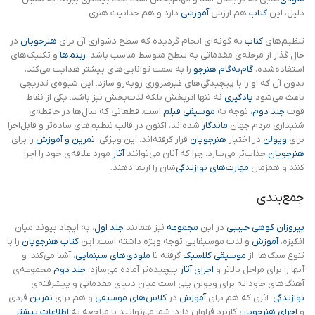
دلیل، این
کتاب
هم ارزش
آموزشی
دارد و هم جذابیت هنری.
تنظیم‌های
کتاب
به گونه‌ای انجام گردیده که سطح دشواری آن برای
هنرجویان
در
حال گذار از مرحله‌ی مقدماتی به سطح متوسط مناسب باشد.
ریتم‌ها
و تکنیک‌های
استفاده‌شده،
گام‌به‌گام
هنرجو
را به سمت توانایی‌های بیشتر هدایت می‌کند،
بدون آن که او را با پیچیدگی‌های غیرضروری روبه‌رو سازد. این شیوه‌ی تدریجی
باعث می‌شود
یادگیری
نه تنها اثربخش بلکه لذت‌بخش نیز باشد. یکی از نقاط
قوت
جلد دوم
، توجه به
موسیقی فیلم
است. قطعاتی که سال‌ها در حافظه‌ی
شنیداری مردم جهان
ماندگار
شده‌اند، اکنون در قالب تنظیم‌های ساده‌تر و قابل‌اجرا
برای
ویولن
در اختیار
هنرجویان
قرار گرفته‌اند. این ویژگی،
تمرین و آموزش
را برای
هنرجویان
جذاب‌تر می‌سازد. چرا که آنان می‌توانند
آثار
مورد علاقه‌ی خود را اجرا
کنند و همزمان
مهارت‌های نوازندگی‌
شان را ارتقا دهند.
جمع‌بندی
پیروزان کوهی حبیبی
در این
مجموعه
نیز همانند
جلد اول
، به ایجاد پیوند میان
انگیزه،
آموزش
و لذت موسیقایی توجه ویژه داشته است. این
کتاب
هنرجویان
را با
تنوع سبک‌ها، از
موسیقی کلاسیک
گرفته تا
ملودی‌های سینمایی
، آشنا می‌کند. و
آنها را برای مراحل بالاتر و
اجرای آثار
پیچیده‌تر آماده می‌سازد.
جلد دوم
مجموعه‌ی
آهنگ‌های جاودانه برای ویولن پلی است میان دنیای مقدماتی و پیشرفته‌ی
نوازندگی
. اثری که هم برای
آموزش
در
کلاس‌های موسیقی
و هم برای
تمرین
فردی
و
اجرای هنرجویان
کاربرد فراوان دارد. شما می‌توانید با مراجعه به
اطلاعات بیشتر