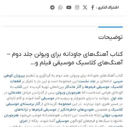
اشتراک گذاری :
توضیحات
کتاب آهنگ‌های جاودانه برای ویولن جلد دوم –
آهنگ‌های کلاسیک موسیقی فیلم و…
کتاب آهنگ‌های جاودانه برای ویولن جلد دوم به گردآوری و تنظیم
پیروزان کوهی
حبیبی
. ادامه‌ای بر
جلد نخست
این مجموعه است و این بار با تمرکز بر
قطعات
کلاسیک
،
موسیقی فیلم‌ها
و
آثار ماندگار
بین‌المللی تهیه گردیده. این
کتاب
به
گونه‌ای طراحی شده‌است که
هنرجویان ویولن
پس از گذراندن مراحل
مقدماتی
در
جلد اول
. بتوانند با دنیای متنوع‌تر و پیچیده‌تر
موسیقی
آشنا شوند و گام تازه‌ای
در مسیر هنری خود بردارند. در این
مجموعه
، گزیده‌ای از
آثار برجسته‌ی موسیقی
کلاسیک
و همچنین
ملودی‌های خاطره‌انگیز
از
موسیقی فیلم‌ها
و
ترانه‌های
محبوب جهانی
ارائه شده‌است. این انتخاب هوشمندانه موجب می‌شود
هنرجویان
نه‌تنها با سبک‌ها و فرم‌های گوناگون
موسیقی
آشنا شوند. بلکه از
اجرای
ملودی‌
هایی که برایشان آشنا و الهام‌بخش است لذت بیشتری ببرند. به همین