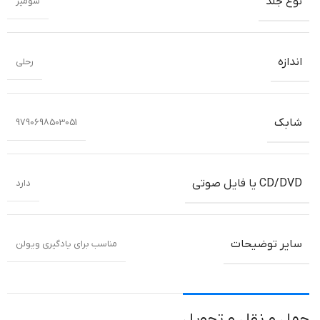
نوع جلد
شومیز
اندازه
رحلی
شابک
9790698503051
CD/DVD یا فایل صوتی
دارد
سایر توضیحات
مناسب برای یادگیری ویولن
حمل و نقل و تحویل