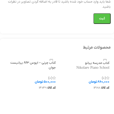
شما باید وارد حساب خود شده باشید تا قادر به اضافه کردن تصاویر در نظرات
باشید.
محصولات مرتبط
کتاب چرنی – اپوس 823 پیانیست
کتاب مدرسه پیانو
جوان
Nikolaev Piano School
Czerny – Op.823 The Young
Pianist
(0)
(0)
860,000
تومان
500,000
تومان
کد کالا:
14618
کد کالا:
14749
افزودن به سبد خرید
افزودن به سبد خرید
کت