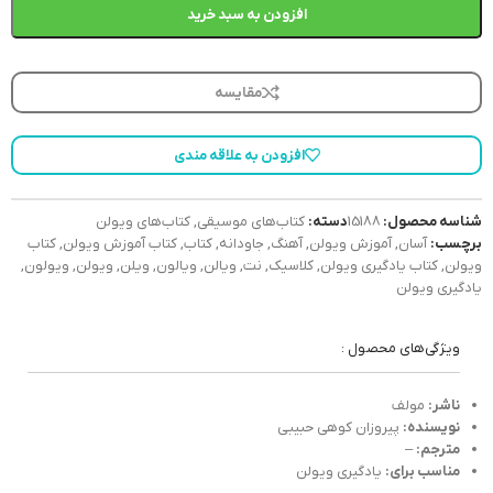
افزودن به سبد خرید
مقایسه
افزودن به علاقه مندی
شناسه محصول:
15188
دسته:
کتاب‌های موسیقی
,
کتاب‌های ویولن
برچسب:
آسان
,
آموزش ویولن
,
آهنگ
,
جاودانه
,
کتاب
,
کتاب آموزش ویولن
,
کتاب
ویولن
,
کتاب یادگیری ویولن
,
کلاسیک
,
نت
,
ویالن
,
ویالون
,
ویلن
,
ویولن
,
ویولون
,
یادگیری ویولن
ویژگی‌های محصول :
ناشر:
مولف
نویسنده:
پیروزان کوهی حبیبی
مترجم:
–
مناسب برای:
یادگیری ویولن