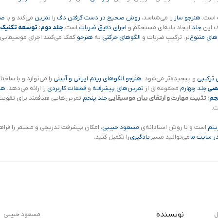
است.
هنرجو
ساز
را می‌شناسد،
روش صحیح در دست گرفتن دف
را
تمرین
می‌کند و با
ضر
ف این
جلد
ایجاد پایه‌ای مستحکم و
اجرای دقیق ضربات
است.
جلد دوم
:
توسعه تکنیک و
های متنوع‌
تر، ترکیب ضربات و
الگوهای حرکتی
به
هنرجو
کمک می‌کنند اجرای موسیقایی‌
 ترکیبی
و پیچیده‌تر می‌شود.
هنرجو
الگوهای ریتم ایرانی و آیینی
را می‌نوازد و با ساخت
صصی
جلد چهارم
مجموعه‌ای از
تمرین‌های پیشرفته
و
قطعات کاربردی
را ارائه می‌دهد.
هن
جم
: تثبیت مهارت و ارتقای بیان موسیقایی
جلد پنجم
تمرین‌هایی هدفمند برای تقویت 
.
یتم
است و با روش استادانه‌ی
مسعود حبیبی
، امکان پیشرفت تدریجی و مستمر را فراه
ر سایت ما
می‌توانید مسیر
یادگیری
را تکمیل کنید.
نویسنده
ل
مسعود حبیبی