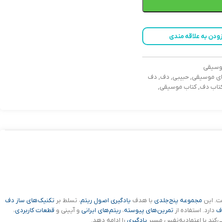
زودن به علاقه مندی
وسیقی
ای موسیقی
,
حبیبی
,
دف
,
دف
تاب دف
,
کتاب موسیقی
,
. این
مجموعه پنج‌جلدی
با هدف
یادگیری اصول ریتم
، تسلط بر
تکنیک‌های ساز دف
ف
دارد. استفاده از
تمرین‌های پیوسته
،
ریتم‌های ایرانی
و آیینی و
قطعات کاربردی
،
کند با اعتمادبه‌نفس مسیر
یادگیری
را ادامه دهد.