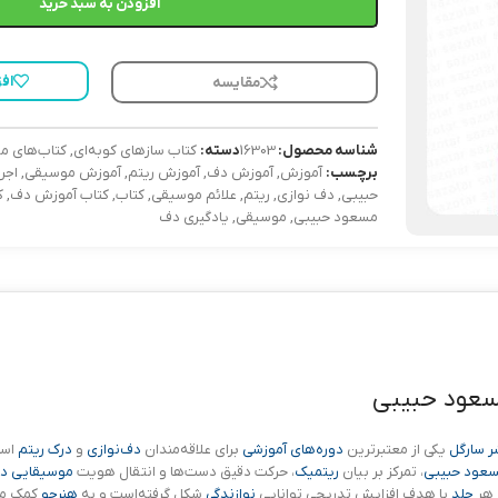
افزودن به سبد خرید
اف
مقایسه
شناسه محصول:
16303
دسته:
کتاب سازهای کوبه‌ای
,
کتاب‌های م
برچسب:
آموزش
,
آموزش دف
,
آموزش ریتم
,
آموزش موسیقی
,
اجر
حبیبی
,
دف نوازی
,
ریتم
,
علائم موسیقی
,
کتاب
,
کتاب آموزش دف
,
ک
مسعود حبیبی
,
موسیقی
,
یادگیری دف
سعود حبیبی
ر سارگل
یکی از معتبرترین
دوره‌های آموزشی
برای علاقه‌مندان
دف‌نوازی
و
درک ریتم
است
سعود حبیبی
، تمرکز بر بیان
ریتمیک
، حرکت دقیق دست‌ها و انتقال هویت
موسیقایی
د
 هر
جلد
با هدف افزایش تدریجی توانایی
نوازندگی
شکل گرفته‌است و به
هنرجو
کمک می‌