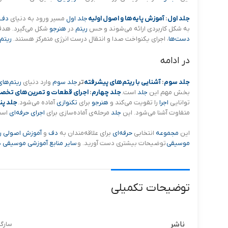
جلد اول
:
آموزش پایه‌ها و اصول اولیه
جلد اول
مسیر ورود به دنیای
دف
به شکل کاربردی ارائه می‌شوند و حس
ریتم
در
هنرجو
شکل می‌گیرد. هد
دست‌ها
، اجرای یکنواخت صدا و انتقال درست انرژی متمرکز هستند.
ریتم‌
در ادامه
جلد سوم
:
آشنایی با ریتم‌های پیشرفته‌
تر
جلد سوم
وارد دنیای
ریتم‌های
بخش مهم این
جلد
است.
جلد چهارم
:
اجرای قطعات و تمرین‌های تخ
توانایی
اجرا
را تقویت می‌کند و
هنرجو
برای
تکنوازی
آماده می‌شود.
جلد پن
متفاوت آشنا می‌شود. این
جلد
مرحله‌ی آماده‌سازی برای
اجرای حرفه‌ای
است
این
مجموعه
انتخابی
حرفه‌ای
برای علاقه‌مندان به
دف
و
آموزش اصولی ر
موسیقی
توضیحات بیشتری دست آورید. و
سایر منابع آموزشی موسیقی د
توضیحات تکمیلی
ناشر
سارگ