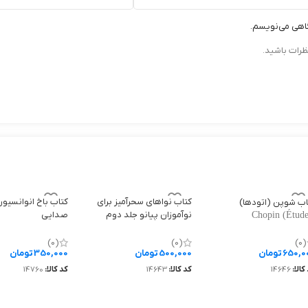
گاهی می‌نویسم.
ظرات باشید.
کتاب نواهای سحرآمیز برای
اب شوپن (اتودها)
نوآموزان پیانو جلد دوم
صدایی
Chopin (Étude
 and Three - Part
Magical Melodies for
Invention
Beginner Pianists – Volume 2
(0)
(0)
(0)
650,0
تومان
500,000
تومان
350,000
تومان
کالا:
14646
کد کالا:
14643
کد کالا:
14760