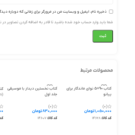
ذخیره نام، ایمیل و وبسایت من در مرورگر برای زمانی که دوباره دید
شما باید وارد حساب خود شده باشید تا قادر به اضافه کردن تصاویر در ن
محصولات مرتبط
کتاب 90+5 نوای ماندگار برای
کتاب نخستین دیدار با موسیقی
کت
پیانو
جلد اول
s)
First Meeting With Music 1
The Book of 90+5 Timeless
by Anna Artobolevskaya
Melodies for Piano
(0)
(0)
1,050,000
تومان
830,000
تومان
00
کد کالا:
14628
کد کالا:
14607
کد 