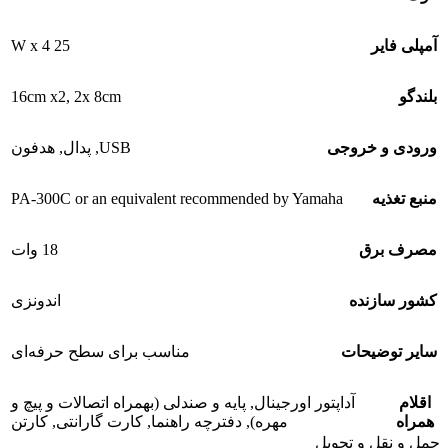
25 W x 4
آمپلی فایر
16cm x2
,
2x 8cm
بلندگو
ورودی و خروجی
USB
,
پدال
,
هدفون
PA-300C or an equivalent recommended by Yamaha
منبع تغذیه
مصرف برق
18 وات
کشور سازنده
اندونزی
سایر توضیحات
مناسب برای سطح حرفه‌ای
اقلام
آداپتور اورجینال
,
پایه و صندلی (بهمراه اتصالات و پیچ و
همراه
مهره)
,
دفترچه راهنما
,
کارت گارانتی
,
کارتن
حمل و نقل و تحویل