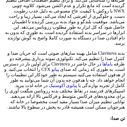
ضربه‌ها را شناسایی می‌کند. و برای تنظیم اصطکاک اضافی تنظیم
گردیده است که مانع تکرار و عدم اکشن می‌شود. کلاویه چوبی
NWX با روکش با کیفیت عاج مصنوعی به دلیل جذب رطوبت
دست. و جلوگیری از لغزشی که ایجاد می‌کند، بسیار زیبا و راحت
می‌باشد. موقعیت بلندگو و مواد بدنه بررسی گردیده تا اطمینان
حاصل شود که کل ابزار به طور مطلوب رزونانس می‌دهد. این
ابزارها در سراسر بدنه استفاده گردیده است. به طوری که بدون به
دام افتادن صدا در دستگاه به صورت کاملا واضح به گوش نوازنده
برسد.
بدنه Clavinova شامل بهینه سازهای صوتی است که جریان صدا و
کنترل صدا را تنظیم می‌کند. تکنولوژی نمونه برداری پیشرفته دو
طرفه
یاماها
در حال حاضر در Clavinova برای اولین بار در دسترس
است. به طوری که زمانی که صدای
پیانو
CFX را انتخاب می‌کنید. و
از هدفون استفاده می‌کنید سیستم به طور خودکار این تنظیمات را
انجام خواهد داد. چه با هدفون چه بدون آن شما می‌توانید به طور
کامل از تجربه نوازندگی با
پیانوی آکوستیک
در خانه لذت ببرید.
اسپیکرهای قدرتمند در نقاط مختلف بدنه رزونانس شگفت آوری را
برای محدوده‌های فرکانس متوسط و فرکانس بالا ارائه می‌دهند.
توانایی تنظیم میزان صدا بسیار مفید است مخصوصا در خانه که
هنرجویان ممکن است همیشه قادر به پخش در سطوح بالا نباشند.
تن صدا: