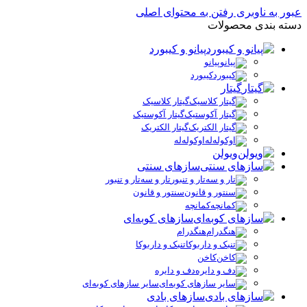
عبور به ناوبری
رفتن به محتوای اصلی
دسته بندی محصولات
پیانو و کیبورد
پیانو
کیبورد
گیتار
گیتار کلاسیک
گیتار آکوستیک
گیتار الکتریک
اوکوله‌له
ویولن
سازهای سنتی
تار و سه‌تار و تنبور
سنتور و قانون
کمانچه
سازهای کوبه‌ای
هنگدرام
تنبک و داربوکا
کاخن
دف و دایره
سایر سازهای کوبه‌ای
سازهای بادی