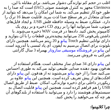
اغلب در حجم کم نوازندگی دشوار می‌باشد. برای مقابله با این،
Clavinova مجهز به کنترل هوشمند صوتی (IAC) است که صدا را به
طور خودکار تنظیم می‌کند. به شما این امکان را می‌دهد که بتوانید از
صدای متعادل در هر سطح صدا لذت ببرید. قابلیت ضبط 16 ترک را
دارد، عملکرد ضبط به وسیله حافظه فلش USB. و ایجاد فایل‌های
صوتی، شما می‌توانید آنها را بر روی CD ذخیره و بر روی یک
کامپیوتر پخش کنید. داده‌ها در فرمت WAV ذخیره می‌شوند. با
داشتن پلی‌فونی 256 می‌توانید پیچیده‌ترین قطعات را با آن بنوازید و
دارای توانایی تنظیم Touch
پیانو
و 20 ریتم می‌باشد. همچنین دارای
بلوتوث برای اتصال بی‌سیم به آیفون، آی پاد لمسی یا آندروید است.
این
پیانو
در
فروشگاه موسیقی سازوتار
بهمراه 3 سال گارانتی
شرکتی به فروش می‌رسد.
این
پیانو
دارای 34 صدای ساز مختلف است. هنگام استفاده از
هدفون بهبود دهنده صدایی طبیعی تولید می‌کند به طوری احساس
می‌کنید صدا را از خود
پیانو
می‌شنوید نه از هدفون. این
پیانو
دارای
افکت‌های از پیش تعریف کرده است. همچنین این
پیانو
علاوه بر
ریکوردر داخلی برای ذخیره نوازندگی، امکان ضبط از طریق اتصال
USB را هم فراهم کرده است. همچنین این
پیانو
قابلیت اتصال به
سیستم‌های هوشمند را دارد و می‌توانید با استفاده از بلندگوهای آن
هر چه که می‌خواهید را پخش کنید.
چرا کلاوینوا: