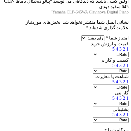
اولین کسی باشید که دیدگاهی می نویسد “
پیانو دیجیتال یاماها CLP-
645 سفید دودی
Yamaha CLP-645WA Clavinova Digital Piano”
نشانی ایمیل شما منتشر نخواهد شد.
بخش‌های موردنیاز
علامت‌گذاری شده‌اند
*
امتیاز شما
*
قیمت و ارزش خرید
5
4
3
2
1
کیفیت و کارایی
5
4
3
2
1
شباهت یا مغایرت
5
4
3
2
1
گارانتی
5
4
3
2
1
پشتیبانی
5
4
3
2
1
دیدگاه شما
*