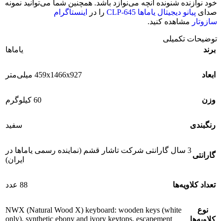
خود نوازنده شنونده آنچه می‌نوازد باشد. همچنین شما می‌توانید نمونه
صدای
پیانو دیجیتال یاماها CLP-645
را در
اینستاگرام
سازوتار
مشاهده کنید.
توضیحات تکمیلی
برند
یاماها
ابعاد
459x1466x927 میلی‌متر
وزن
60 کیلوگرم
رنگبندی
سفید
3 سال گارانتی شرکت تاشار قشم (نماینده رسمی یاماها در
گارانتی
ایران)
تعداد کلاویه‌ها
88 عدد
نوع
NWX (Natural Wood X) keyboard: wooden keys (white
only), synthetic ebony and ivory keytops, escapement
کلاویه‌ها