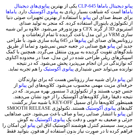
پیانو دیجیتال یاماها CLP-645
یکی از بهترین
پیانوی‌های دیجیتال
یاماها
است که شباهت بسیار زیادی به
پیانوی آکوستیک
دارد.
یاماها
برای ضبط صدای این
پیانو
با استفاده از بهترین تجهیزات صوتی دنیا
از تکنولوژی باینورال استفاده کرده. که منجر به تولید صدای
استریوی 3D از گرند CFX و بوزندورفر می‌شود. علاوه بر این شبیه
سازی VRM در این مدل باعث گردیده تا تمام ارتعاشات و
رزونانس‌های صدای این
پیانو
ها در 645 پیاده سازی شود. با طراحی
جدید این
پیانو
هیچ صدایی در جعبه حبس نمی‌شود و تماما از طریق
بلندگوهای تقویت گردیده به بیرون منتقل می‌گردد. همچنین با کمک
اسپیکرهای ریلی طراحی شده در این مدل، صدا در محدوده اکتاوی
که نوازندگی در آن انجام می‌پذیرد پخش می‌شود. که در نتیجه
نوازنده می‌تواند حس شنیداری
پیانوی آکوستیک
را هم تجربه نماید.
این
پیانو
دارای شبیه ساز رزونانس هست که برای نوازندگان
حرفه‌ای مزیت مهمی محسوب می‌شود. کلاویه‌های این
پیانو
از
جنس چوب هستند و از تکنولوژی 3 سنسور بهره می‌برند. که در
نتیجه دقیقا رفتار کلاویه‌های آکوستیک را از خود نشان می‌دهند.
همینطور کلاویه‌ها دارای سمپل KEY-OFF یا شبیه ساز برگشت
کلیدهای
پیانوی آکوستیک
هستند. تکنولوژی SMOOTH RELEASE
این
پیانو
با انتشار صدایی رسا و صاف باعث می‌شود. حتی صداهایی
جزئی و ضعیف به خوبی و دقت یک
پیانوی آکوستیک
به گوش
می‌رسد. سیستم کنترل هوشمند آکوستیک اتاق این
پیانو
این امکان را
فراهم کرده تا در صورت نیاز بدون استفاده از هدفون. بتوانید فقط