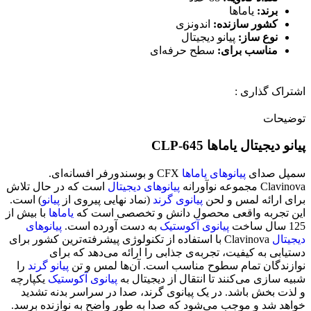
برند:
یاماها
کشور سازنده:
اندونزی
نوع ساز:
پیانو دیجیتال
مناسب برای:
سطح حرفه‌ای
اشتراک گذاری :
توضیحات
پیانو دیجیتال یاماها CLP-645
سمپل صدای
پیانوهای یاماها
CFX و بوسندورفر افسانه‌ای.
Clavinova مجموعه نوآورانه
پیانوهای دیجیتال
است که در حال تلاش
برای ارائه لمس و لحن
پیانوی گرند
(نماد نهایی پیروی از
پیانو
) است.
این تجربه واقعی محصول دانش و تخصصی است که
یاماها
با بیش از
125 سال ساخت
پیانوی آکوستیک
به دست آورده است.
پیانوهای
دیجیتال
Clavinova با استفاده از تکنولوژی پیشرفته‌ترین کشور برای
دستیابی به کیفیت، تجربه‌ی جذابی را ارائه می‌دهد که برای
نوازندگان تمام سطوح مناسب است. آن‌ها لمس و تن
پیانو گرند
را
شبیه سازی می‌کنند تا انتقال از دیجیتال به
پیانوی آکوستیک
یکپارچه
و لذت بخش باشد. در یک پیانوی گرند، صدا در سراسر بدنه تشدید
خواهد شد و موجب می‌شود که صدا به طور واضح به نوازنده برسد.