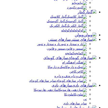
پیانو
کیبورد
گیتار
گیتار کلاسیک
گیتار آکوستیک
گیتار الکتریک
اوکوله‌له
ویولن
سازهای سنتی
تار و سه‌تار و تنبور
سنتور و قانون
کمانچه
سازهای کوبه‌ای
هنگدرام
تنبک و داربوکا
کاخن
دف و دایره
سایر سازهای کوبه‌ای
سازهای بادی
سازدهنی هارمونیکا
ملودیکا
نی
سایر سازهای بادی
سایر سازها