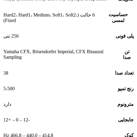
حساسیت
6 حالت (Hard2، Hard1، Medium، Soft1، Soft2،
Fixed)
لمسی
پلی فونی
256 نتی
تن
Yamaha CFX, Bösendorfer Imperial, CFX Binaural
Sampling
صدا
38
تعداد صدا
5-500
رنج تمپو
مترونوم
دارد
-12 ‒ 0 ‒ +12
جابجایی
414.8 – 440.0 – 466.8 Hz
کوک