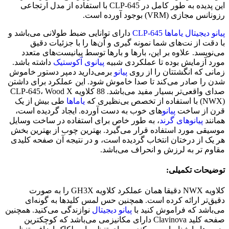
این پدیده به طور کامل در CLP-645 با استفاده از مدل ارتجاعی
رزونانس مجازی (VRM) بوجود آورده است.
پیانو دیجیتال یاماها CLP-645
دارای توانایی ضبط طولانی می‌باشد و
با دقت از نت‌های شما نمونه گیری و آن‌ها را با جزئیات دقیق
می‌نویسد. علاوه بر این، بارها و بارها توسط پیانیست‌های متعدد
مورد آزمایش بوده تا عملکردی شبیه
پیانوی آکوستیک
داشته باشد.
زمانی که انگشتتان را از روی
پیانو
برمی‌دارید دمپر دستور خاموش
شدن را صادر می‌کند تا صدا خاموش شود. این عملکرد برای داشتن
صدای واقعی‌تر بسیار مفید می‌باشد. 88 کلاویه CLP-645، Wood X
(NWX) با استفاده از تخصص بی‌نظیری که
یاماها
طی بیش از یک
قرن از ساخت
پیانو
های خوب به دست آورده. ایجاد گردیده است،
همانند
پیانوهای گرند
، به طور خاص برای استفاده در ساخت وسایل
موسیقی مورد استفاده قرار می‌گیرد. بهترین چوب از بهترین بخش
هر یک از درختان انتخاب گردیده است، و در نتیجه آن صفحه کلیدی
مقاوم تر به لرزش و انحراف می‌باشد.
توضیحات تکمیلی:
کلاویه NWX دقیقا همان عملکرد کلاویه GH3X را به صورت
دقیق‌تر ارائه کرده است. همچنین حس لمس کلیدها به گونه‌ای
می‌باشد که فراموش کنید با
پیانو دیجیتال
نوازندگی می‌کنید. همچنین
صفحه کلید Clavinova دارای مکانیزمی می‌باشد که کوچکترین