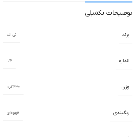
توضیحات تکمیلی
برند
تی اف
اندازه
2/4
وزن
430 گرم
رنگبندی
قهوه‌ای