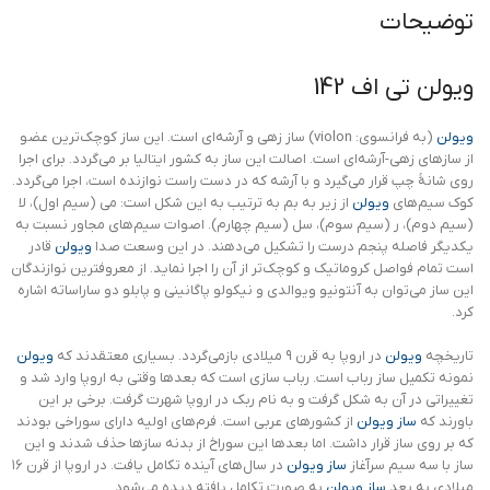
توضیحات
ویولن تی اف 142
ویولن
(به فرانسوی: violon) ساز زهی و آرشه‌ای است. این ساز کوچک‌ترین عضو
از سازهای زهی-آرشه‌ای است. اصالت این ساز به کشور ایتالیا بر می‌گردد. برای اجرا
روی شانهٔ چپ قرار می‌گیرد و با آرشه که در دست راست نوازنده است، اجرا می‌گردد.
کوک سیم‌های
ویولن
از زیر به بم به ترتیب به این شکل است: می (سیم اول)، لا
(سیم دوم)، ر (سیم سوم)، سل (سیم چهارم). اصوات سیم‌های مجاور نسبت به
یکدیگر فاصله پنجم درست را تشکیل می‌دهند. در این وسعت صدا
ویولن
قادر
است تمام فواصل کروماتیک و کوچک‌تر از آن را اجرا نماید. از معروفترین نوازندگان
این ساز می‌توان به آنتونیو ویوالدی و نیکولو پاگانینی و پابلو دو ساراساته اشاره
کرد.
تاریخچه
ویولن
در اروپا به قرن ۹ میلادی بازمی‌گردد. بسیاری معتقدند که
ویولن
نمونه تکمیل ساز رباب است. رباب سازی است که بعدها وقتی به اروپا وارد شد و
تغییراتی در آن به شکل گرفت و به نام ربک در اروپا شهرت گرفت. برخی بر این
باورند که
ساز ویولن
از کشورهای عربی است. فرم‌های اولیه دارای سوراخی بودند
که بر روی ساز قرار داشت. اما بعدها این سوراخ از بدنه سازها حذف شدند و این
ساز با سه سیم سرآغاز
ساز ویولن
در سال‌های آینده تکامل یافت. در اروپا از قرن ۱۶
میلادی به بعد
ساز ویولن
به صورت تکامل یافته دیده می‌شود.