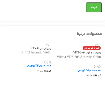
محصولات مرتبط
ویولن تی اف 142
اتمام موجودی
ویولن والریا VDS-603
TF 142 Acoustic Violin
Valeria VDS-603 Acoustic Violin
(0)
23,500,000
تومان
(0)
28,000,000
تومان
کد کالا:
11978
کد کالا:
12232
افزودن به سبد خرید
اطلاعات بیشتر
ا
وی
in