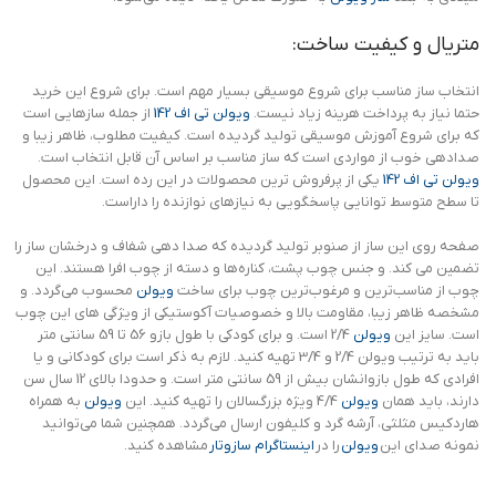
متریال و کیفیت ساخت:
انتخاب ساز مناسب برای شروع موسیقی بسیار مهم است. برای شروع این خرید
حتما نیاز به پرداخت هرینه زیاد نیست.
ویولن تی اف 142
از جمله سازهایی است
که برای شروع آموزش موسیقی تولید گردیده است. کیفیت مطلوب، ظاهر زیبا و
صدادهی خوب از مواردی است که ساز مناسب بر اساس آن قابل انتخاب است.
ویولن تی اف 142
یکی از پرفروش ترین محصولات در این رده است. این محصول
تا سطح متوسط توانایی پاسخگویی به نیازهای نوازنده را داراست.
صفحه روی این ساز از صنوبر تولید گردیده که صدا دهی شفاف و درخشان ساز را
تضمین می کند. و جنس چوب پشت، کناره‌ها و دسته از چوب افرا هستند. این
چوب از مناسب‌ترین و مرغوب‌ترین چوب برای ساخت
ویولن
محسوب می‌گردد. و
مشخصه ظاهر زیبا، مقاومت بالا و خصوصیات آکوستیکی از ویژگی های این چوب
است. سایز این
ویولن
2/4 است. و برای کودکی با طول بازو 56 تا 59 سانتی متر
باید به ترتیب ویولن 2/4 و 3/4 تهیه کنید. لازم به ذکر است برای کودکانی و یا
افرادی که طول بازوانشان بیش از 59 سانتی متر است. و حدودا بالای 12 سال سن
دارند، باید همان
ویولن
4/4 ویژه بزرگسالان را تهیه کنید. این
ویولن
به همراه
هاردکیس مثلثی، آرشه گرد و کلیفون ارسال می‌گردد. همچنین شما می‌توانید
نمونه صدای این
ویولن
را در
اینستاگرام سازوتار
مشاهده کنید.