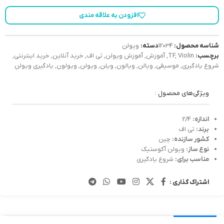
افزودن به علاقه مندی
شناسه محصول:
12034
دسته:
ویولن
برچسب:
Violin
,
TF
,
آموزش
,
آموزش ویولن
,
تی اف
,
خرید آنلاین
,
خرید اینترنتی
,
شروع یادگیری
,
موسیقی
,
ویالن
,
ویالون
,
ویلن
,
ویولن
,
ویولون
,
یادگیری ویولن
ویژگی‌های محصول :
اندازه:‌
2/4
برند:
تی اف
کشور سازنده:
چین
نوع ساز:
ویولن آکوستیک
مناسب برای:
شروع یادگیری
اشتراک گذاری :