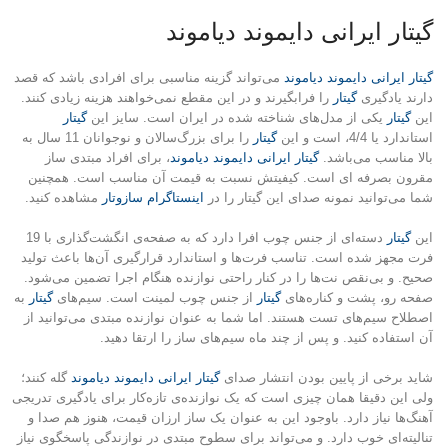
گیتار ایرانی دایموند دیاموند
گیتار ایرانی دایموند دیاموند
می‌تواند گزینه مناسبی برای افرادی باشد که قصد
دارند یادگیری
گیتار
را فرابگیرند و در این مقطع نمی‌خواهند هزینه زیادی کنند.
این
گیتار
یکی از مدل‌های شناخته شده در ایران است. سایز این
گیتار
استاندارد یا 4/4، است و این
گیتار
را برای بزرگ‌سالان و نوجوانان 11 سال به
بالا مناسب می‌باشد.
گیتار ایرانی دایموند دیاموند
، برای افراد مبتدی ساز
مقرون بصرفه ای است. کیفیتش نسبت به قیمت آن مناسب است. همچنین
شما می‌توانید نمونه صدای این گیتار را در
اینستاگرام سازوتار
مشاهده کنید.
این
گیتار
دسته‌ای از جنس چوب افرا دارد که به صفحه‌ی انگشت‌گذاری با 19
فرت مجهز شده است. تناسب فرت‌ها و استاندارد قرارگیری آن‌ها باعث تولید
صحیح. و بی‌نقص نت‌ها را در کنار راحتی نوازنده هنگام اجرا تضمین می‌شود.
صفحه رو، پشت و کناره‌های
گیتار
از جنس چوب لمینت است. سیم‌های
گیتار
به
اصطلاح سیم‌های تست هستند. اما شما به عنوان نوازنده مبتدی می‌توانید از
آن استفاده کنید. و پس از چند ماه سیم‌های ساز را ارتقا دهید.
شاید برخی از پایین بودن انتشار صدای
گیتار ایرانی دایموند دیاموند
گله کنند؛
ولی این دقیقا همان چیزی است که یک نوازنده‌ی تازه‌کار برای یادگیری تدریجی
آهنگ‌ها نیاز دارد. باوجود این به عنوان یک ساز ارزان قیمت، هنوز هم صدا و
تنالیته‌ای خوب دارد. و می‌تواند برای سطوح مبتدی در نوازندگی پاسخگوی نیاز