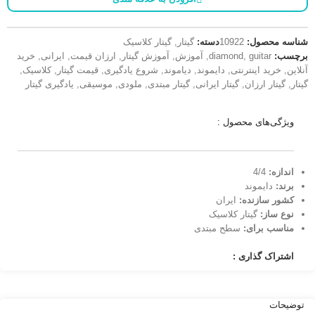
شناسه محصول:
10922
دسته:
گیتار
,
گیتار کلاسیک
برچسب:
guitar
,
diamond
,
آموزش
,
آموزش گیتار
,
ارزان قیمت
,
ایرانی
,
خرید
آنلاین
,
خرید اینترنتی
,
دایموند
,
دیاموند
,
شروع یادگیری
,
قیمت گیتار
,
کلاسیک
,
گیتار
,
گیتار ارزان
,
گیتار ایرانی
,
گیتار مبتدی
,
ملودی
,
موسیقی
,
یادگیری گیتار
ویژگی‌های محصول :
اندازه:
4/4
برند:
دایموند
کشور سازنده:
ایران
نوع ساز:
گیتار کلاسیک
مناسب برای:‌
سطح مبتدی
اشتراک گذاری :
توضیحات