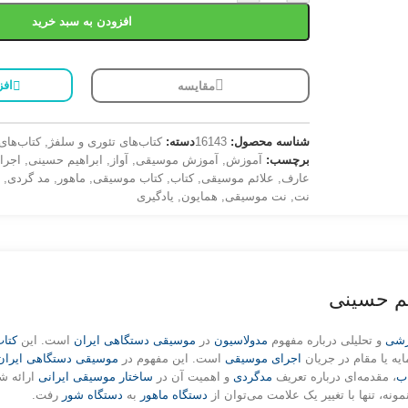
افزودن به سبد خرید
افز
مقایسه
شناسه محصول:
16143
دسته:
کتاب‌های تئوری و سلفژ
,
کتاب‌ها
برچسب:
آموزش
,
آموزش موسیقی
,
آواز
,
ابراهیم حسینی
,
اجرا
عارف
,
علائم موسیقی
,
کتاب
,
کتاب موسیقی
,
ماهور
,
مد گردی
,
م
نت
,
نت موسیقی
,
همایون
,
یادگیری
یم حسینی
زشی
و تحلیلی درباره مفهوم
مدولاسیون
در
موسیقی دستگاهی ایران
است. این
کتا
ایه یا مقام در جریان
اجرای موسیقی
است. این مفهوم در
موسیقی دستگاهی ایران
اب
، مقدمه‌ای درباره تعریف
مدگردی
و اهمیت آن در
ساختار موسیقی ایرانی
ارائه شد
ونه، تنها با تغییر یک علامت می‌توان از
دستگاه ماهور
به
دستگاه شور
رفت.