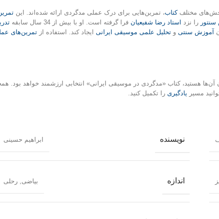
خش‌های مختلف
کتاب
، تمرین‌هایی برای درک عملی مدگردی ارائه شده‌اند. این
تمرین‌
سنتور
را نزد
استاد رضا شفیعیان
فرا گرفته‌ است. او با بیش از 34 سال سابقه
تدر
ن
آموزش سنتی
و
تحلیل علمی موسیقی ایرانی
ایجاد کند. استفاده از
تمرین‌های عم
 آن‌ها هستید، کتاب «مدگردی در موسیقی ایرانی» انتخابی ارزشمند خواهد بود. همچن
وانید مسیر
یادگیری
را تکمیل کنید.
نویسنده
ف
ابراهیم حسینی
اندازه
ز
بیاضی
,
رحلی