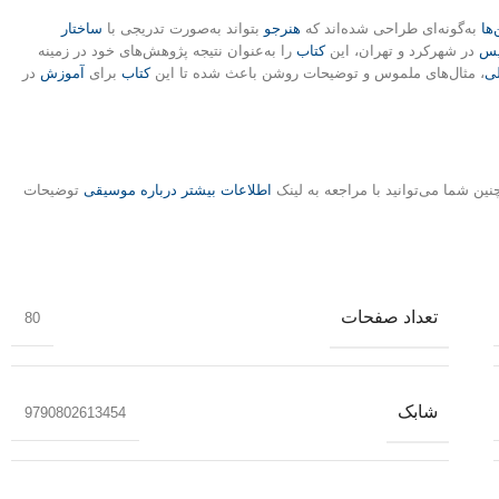
ها
به‌گونه‌ای طراحی شده‌اند که
هنرجو
بتواند به‌صورت تدریجی با
ساختار
یس
در شهرکرد و تهران، این
کتاب
را به‌عنوان نتیجه پژوهش‌های خود در زمینه
لی
، مثال‌های ملموس و توضیحات روشن باعث شده‌ تا این
کتاب
برای
آموزش
در
ین شما می‌توانید با مراجعه به لینک
اطلاعات بیشتر درباره موسیقی
توضیحات
تعداد صفحات
80
شابک
9790802613454