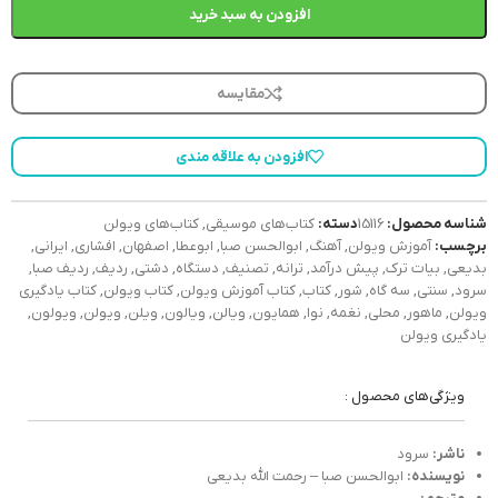
افزودن به سبد خرید
مقایسه
افزودن به علاقه مندی
شناسه محصول:
15116
دسته:
کتاب‌های موسیقی
,
کتاب‌های ویولن
برچسب:
آموزش ویولن
,
آهنگ
,
ابوالحسن صبا
,
ابوعطا
,
اصفهان
,
افشاری
,
ایرانی
,
بدیعی
,
بیات ترک
,
پیش درآمد
,
ترانه
,
تصنیف
,
دستگاه
,
دشتی
,
ردیف
,
ردیف صبا
,
سرود
,
سنتی
,
سه گاه
,
شور
,
کتاب
,
کتاب آموزش ویولن
,
کتاب ویولن
,
کتاب یادگیری
ویولن
,
ماهور
,
محلی
,
نغمه
,
نوا
,
همایون
,
ویالن
,
ویالون
,
ویلن
,
ویولن
,
ویولون
,
یادگیری ویولن
ویژگی‌های محصول :
ناشر:
سرود
نویسنده:
ابوالحسن صبا – رحمت الله بدیعی