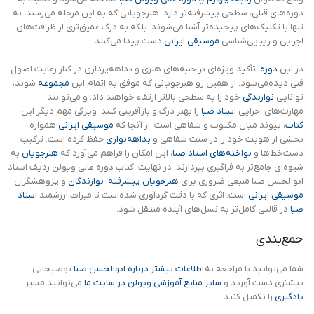
دوره‌های قبلی، سطحی پیشرفته‌تر دارد. هنرجویانی که به این مرحله می‌رسند، نه
تنها با تکنیک‌های پیچیده‌تر آشنا می‌شوند. بلکه به درک عمیق‌تری از ظرافت‌های
اجرایی و زیبایی‌شناسی
موسیقی ایرانی
دست پیدا می‌کنند.
در این
دوره
، تأکید ویژه‌ای بر جنبه‌های هنری و بداهه‌پردازی در کنار رعایت اصول
فنی دیده‌می‌شود. از همین رو هنرجویانی که موفق به اتمام این
مجموعه
شوند،
توانایی
نوازندگی
خود را به سطحی بالاتر ارتقاء خواهند داد. و می‌توانند
مهارت‌های اجرایی
استاد صبا
را بهتر درک و بازآفرینی کنند. ویژگی مهم دیگر این
کتاب
، پیوند میان مکتوب و شفاهی است. از آنجا که
موسیقی ایرانی
همواره
بخشی از هویت خود را در سنت شفاهی و
بداهه‌نوازی
حفظ کرده است. ترکیب
دست‌خط‌ها و
نواخته‌های استاد صبا
، این امکان را فراهم می‌آورد که
هنرجویان
به
شیوه‌ای جامع‌تر به فراگیری بپردازند. در نهایت، کتاب دوره عالی ویولن ردیف استاد
ابوالحسن صبا منبعی ضروری برای
هنرجویان پیشرفته
،
نوازندگان
و پژوهشگران
موسیقی ایرانی
است. اثری که با دقت گردآوری شده‌است تا میراث ارزشمند
استاد
صبا
در قالبی کامل‌تر به نسل‌های آینده منتقل شود.
جمع‌بندی
شما می‌توانید با مراجعه به
اطلاعات بیشتر درباره ابوالحسن صبا
توضیحاتی
بیشتری دست آورید و
سایر منابع آموزشی ویولن در سایت ما
می‌توانید مسیر
یادگیری
را تکمیل کنید.