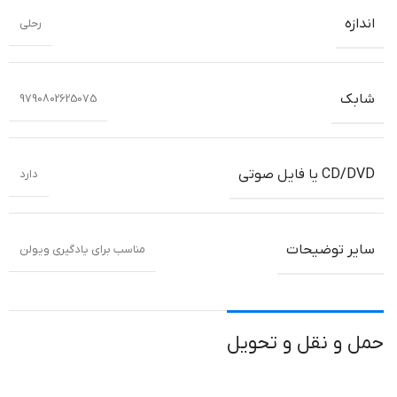
اندازه
رحلی
شابک
9790802625075
CD/DVD یا فایل صوتی
دارد
سایر توضیحات
مناسب برای یادگیری ویولن
حمل و نقل و تحویل