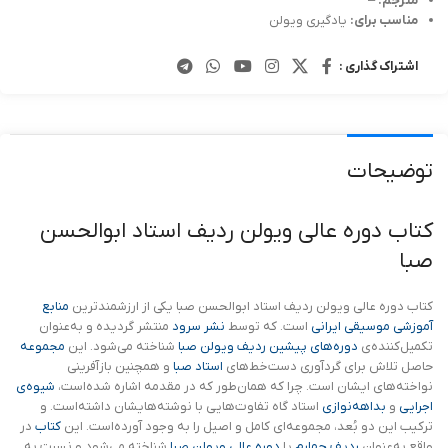
مترجم:
–
مناسب برای:
یادگیری ویولن
اشتراک گذاری :
توضیحات
کتاب دوره عالی ویولن ردیف استاد ابوالحسن
صبا
کتاب دوره عالی ویولن ردیف استاد ابوالحسن صبا یکی از ارزشمندترین
منابع
آموزشی موسیقی ایرانی
است. که توسط
نشر سرود
منتشر گردیده و به‌عنوان
تکمیل‌کننده‌ی
دوره‌های پیشین ردیف ویولن صبا
شناخته می‌شود. این
مجموعه
حاصل تلاش برای گردآوری دست‌خط‌های
استاد صبا
و همچنین بازآفرینی
نواخته‌های ایشان است. چرا که همان‌طور که در مقدمه اشاره شده‌است،
شیوه‌ی
اجرایی
و
بداهه‌نوازی
استاد گاه تفاوت‌هایی با نوشته‌هایشان داشته‌است. و
ترکیب این دو بُعد، مجموعه‌ای کامل و اصیل را به وجود آورده‌است. این
کتاب
در
واقع به‌عنوان
ردیف چهارم
یا
دوره عالی ویولن صبا
شناخته می‌شود و نسبت به