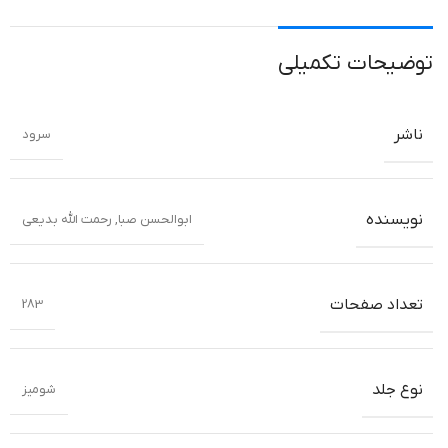
توضیحات تکمیلی
ناشر
سرود
نویسنده
ابوالحسن صبا
,
رحمت الله بدیعی
تعداد صفحات
283
نوع جلد
شومیز