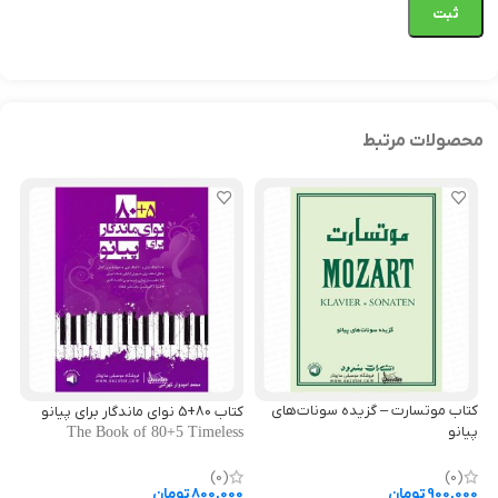
محصولات مرتبط
کتاب موتسارت – گزیده سونات‌های
کتاب 80+5 نوای ماندگار برای پیانو
کت
پیانو
s)
The Book of 80+5 Timeless
Mozart – Klavier Sonaten -
Melodies for Piano
Selected Piano Sonatas
(0)
(0)
900,000
تومان
800,000
تومان
00