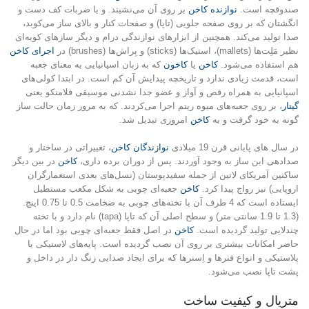
صندوقچه است.
نوازنده کاخن
بر روی آن می‌نشیند. و با ضربات کف دست و
انگشتان که بر روی صفحه جلویی (تاپا) و صفحات کنار و بالای ساز می‌کوبد،
صدا تولید می‌کند. همچنین از ابزارهای نوازندگی درام و دیگر سازهای کوبه‌ای
نظیر مَلِت‌ها (mallets)، استیک‌ها (sticks) و بِراش‌ها (brushes) در
اجرای کاخن
هم استفاده می‌شود.
کاخن
یا
کاخون
که به زبان اسپانیایی به معنای جعبه
است، قدمت زیادی ندارد و تاریخچه پیدایش آن کم است. در ابتدا کولی‌های
اسپانیایی به همراه رقص و آواز و عضو جدا نشدنی موسیقی فلامنکو یعنی
گیتار
، بر روی جعبه‌های میوه ریتم اجرا می‌کردند. که به مرور زمان حالت ساز
گونه به خود گرفت و به
کاخن
امروزی تبدیل شد.
در سال های پایانی قرن 19 میلادی
نوازندگان کاخن
، تغییراتی در ساختار و
صدادهی این ساز به وجود آوردند. پس از دوران برده داری،
کاخن
در بین دیگر
ساکنین آمریکای لاتین از جمله سفیدپوستان (نسل‌های بعدی استعمارگران
اروپایی) نیز رواج پیدا کرد.
کاخن
جعبه‌ای چوبی به شکل مکعب مستطیل
ایستاده است که 4 طرف آن با تخته‌های چوبی به ضخامت 0.5 تا 0.75 اینچ.
(1.3 تا 1.9 سانتی متر) و سطح اصلی آن که تاپا (tapa) نام دارد و با تخته
چندلایی تولید گردیده است.
کاخن
در اصل فقط جعبه‌ای چوبی بود اما در حال
حاضر امکانات بیشتری بر روی آن نصب گردیده است. پایه‌های لاستیکی یا
پلاستیکی و انواع فنرها و اِسنرها که برای ایجاد صدایی زنگ دار در داخل و
پشت تاپا نصب می‌شود.
متریال و کیفیت ساخت