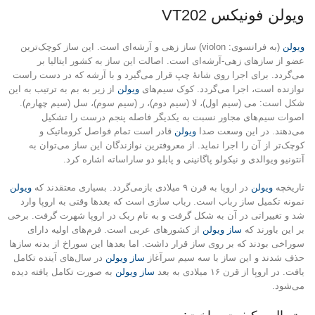
ویولن فونیکس VT202
ویولن
(به فرانسوی: violon) ساز زهی و آرشه‌ای است. این ساز کوچک‌ترین
عضو از سازهای زهی-آرشه‌ای است. اصالت این ساز به کشور ایتالیا بر
می‌گردد. برای اجرا روی شانهٔ چپ قرار می‌گیرد و با آرشه که در دست راست
نوازنده است، اجرا می‌گردد. کوک سیم‌های
ویولن
از زیر به بم به ترتیب به این
شکل است: می (سیم اول)، لا (سیم دوم)، ر (سیم سوم)، سل (سیم چهارم).
اصوات سیم‌های مجاور نسبت به یکدیگر فاصله پنجم درست را تشکیل
می‌دهند. در این وسعت صدا
ویولن
قادر است تمام فواصل کروماتیک و
کوچک‌تر از آن را اجرا نماید. از معروفترین نوازندگان این ساز می‌توان به
آنتونیو ویوالدی و نیکولو پاگانینی و پابلو دو ساراساته اشاره کرد.
تاریخچه
ویولن
در اروپا به قرن ۹ میلادی بازمی‌گردد. بسیاری معتقدند که
ویولن
نمونه تکمیل ساز رباب است. رباب سازی است که بعدها وقتی به اروپا وارد
شد و تغییراتی در آن به شکل گرفت و به نام ربک در اروپا شهرت گرفت. برخی
بر این باورند که
ساز ویولن
از کشورهای عربی است. فرم‌های اولیه دارای
سوراخی بودند که بر روی ساز قرار داشت. اما بعدها این سوراخ از بدنه سازها
حذف شدند و این ساز با سه سیم سرآغاز
ساز ویولن
در سال‌های آینده تکامل
یافت. در اروپا از قرن ۱۶ میلادی به بعد
ساز ویولن
به صورت تکامل یافته دیده
می‌شود.