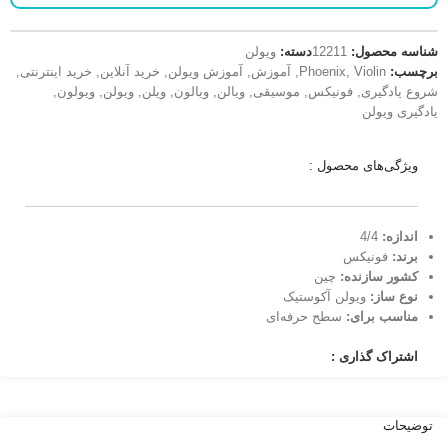
شناسه محصول:
12211
دسته:
ویولن
برچسب:
Violin
,
Phoenix
,
آموزش
,
آموزش ویولن
,
خرید آنلاین
,
خرید اینترنتی
,
شروع یادگیری
,
فونیکس
,
موسیقی
,
ویالن
,
ویالون
,
ویلن
,
ویولن
,
ویولون
,
یادگیری ویولن
ویژگی‌های محصول :
اندازه:‌
4/4
برند:
فونیکس
کشور سازنده:
چین
نوع ساز:
ویولن آکوستیک
مناسب برای:
سطح حرفه‌ای
اشتراک گذاری :
توضیحات