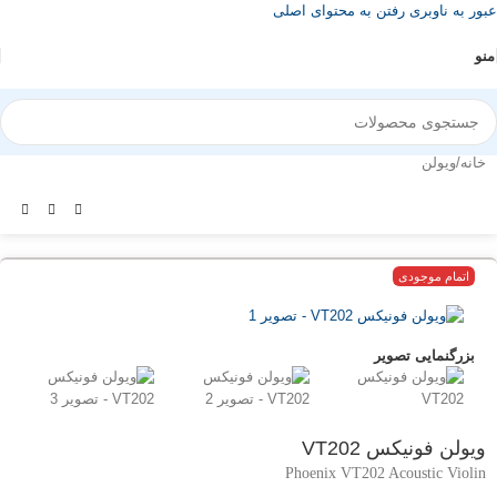
عبور به ناوبری
رفتن به محتوای اصلی
منو
خانه
/
ویولن
اتمام موجودی
بزرگنمایی تصویر
ویولن فونیکس VT202
Phoenix VT202 Acoustic Violin