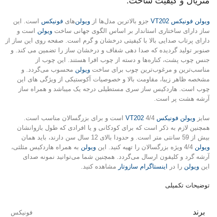
متریال و کیفیت ساخت:
ویولن فونیکس VT202
جزو بالاترین مدل‌ها از
ویولن‌
های
فونیکس
است. این
ساز دارای ساختاری استاندار بر اساس الگوی جهانی ساخت
ویولن
است و
دارای پرتاب صدایی بالا با کیفیتی درخشان و گرم است. صفحه روی این ساز از
صنوبر تولید گردیده که صدا دهی شفاف و درخشان ساز را تضمین می کند. و
جنس چوب پشت، کناره‌ها و دسته از چوب افرا هستند. این چوب از
مناسب‌ترین و مرغوب‌ترین چوب برای ساخت
ویولن
محسوب می‌گردد. و
مشخصه ظاهر زیبا، مقاومت بالا و خصوصیات آکوستیکی از ویژگی های این
چوب است. هاردکیس ساز سری مستطیلی درجه یک میباشد و همراه ساز
آرشه هشت پر است.
سایز
ویولن فونیکس VT202
4/4 است و برای بزرگسالان مناسب است.
همچنین لازم به ذکر است که برای کودکانی و یا افرادی که طول بازوانشان
بیش از 59 سانتی متر است. و حدودا بالای 12 سال سن دارند، باید همان
ویولن
4/4 ویژه بزرگسالان را تهیه کنید. این
ویولن
به همراه هاردکیس مثلثی،
آرشه گرد و کلیفون ارسال می‌گردد. همچنین شما می‌توانید نمونه صدای
این
ویولن
را در
اینستاگرام سازوتار
مشاهده کنید.
توضیحات تکمیلی
برند
فونیکس