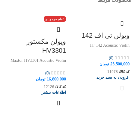
محصولات مرتبط
اتمام موجودی
ویولن تی اف 142
ویولن مکستور
TF 142 Acoustic Violin
HV3301
(0)
Maxtor HV3301 Acoustic Violin
23,500,000
تومان
کد کالا:
11978
(0)
افزودن به سبد خرید
16,800,000
تومان
کد کالا:
12126
اطلاعات بیشتر
سا
in
00