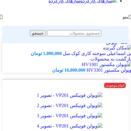
سازهای کارکرده
منو
جستجو
خانه
/
ویولن
ی اسماعیلی سوخته کاری کوک سل
1,800,000
تومان
ازگشت به محصولات
یولن مکستور HV3301
16,800,000
تومان
اتمام موجودی