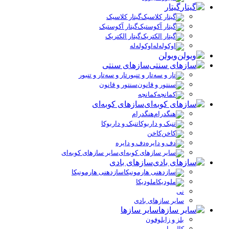
گیتار
گیتار کلاسیک
گیتار آکوستیک
گیتار الکتریک
اوکوله‌له
ویولن
سازهای سنتی
تار و سه‌تار و تنبور
سنتور و قانون
کمانچه
سازهای کوبه‌ای
هنگدرام
تنبک و داربوکا
کاخن
دف و دایره
سایر سازهای کوبه‌ای
سازهای بادی
سازدهنی هارمونیکا
ملودیکا
نی
سایر سازهای بادی
سایر سازها
بلز و زایلوفون
کالیمبا