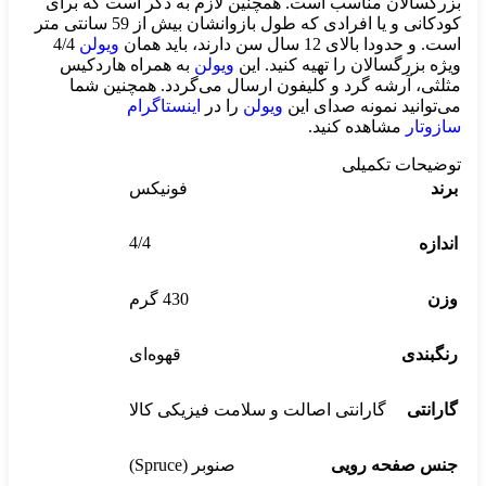
بزرگسالان مناسب است. همچنین لازم به ذکر است که برای
کودکانی و یا افرادی که طول بازوانشان بیش از 59 سانتی متر
است. و حدودا بالای 12 سال سن دارند، باید همان
ویولن
4/4
ویژه بزرگسالان را تهیه کنید. این
ویولن
به همراه هاردکیس
مثلثی، آرشه گرد و کلیفون ارسال می‌گردد. همچنین شما
می‌توانید نمونه صدای این
ویولن
را در
اینستاگرام
سازوتار
مشاهده کنید.
توضیحات تکمیلی
برند
فونیکس
4/4
اندازه
وزن
430 گرم
رنگبندی
قهوه‌ای
گارانتی
گارانتی اصالت و سلامت فیزیکی کالا
جنس صفحه رویی
صنوبر (Spruce)