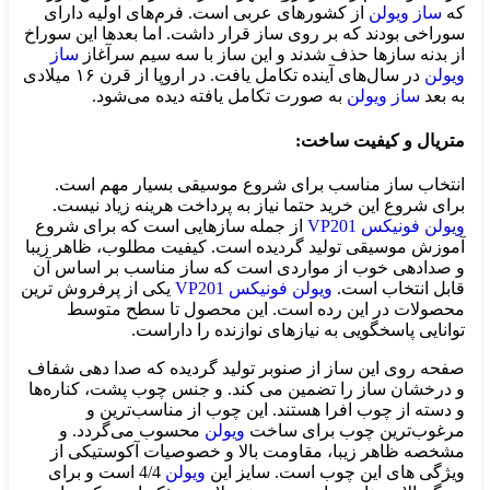
که
ساز ویولن
از کشورهای عربی است. فرم‌های اولیه دارای
سوراخی بودند که بر روی ساز قرار داشت. اما بعدها این سوراخ
از بدنه سازها حذف شدند و این ساز با سه سیم سرآغاز
ساز
ویولن
در سال‌های آینده تکامل یافت. در اروپا از قرن ۱۶ میلادی
به بعد
ساز ویولن
به صورت تکامل یافته دیده می‌شود.
متریال و کیفیت ساخت:
انتخاب ساز مناسب برای شروع موسیقی بسیار مهم است.
برای شروع این خرید حتما نیاز به پرداخت هرینه زیاد نیست.
ویولن فونیکس VP201
از جمله سازهایی است که برای شروع
آموزش موسیقی تولید گردیده است. کیفیت مطلوب، ظاهر زیبا
و صدادهی خوب از مواردی است که ساز مناسب بر اساس آن
قابل انتخاب است.
ویولن فونیکس VP201
یکی از پرفروش ترین
محصولات در این رده است. این محصول تا سطح متوسط
توانایی پاسخگویی به نیازهای نوازنده را داراست.
صفحه روی این ساز از صنوبر تولید گردیده که صدا دهی شفاف
و درخشان ساز را تضمین می کند. و جنس چوب پشت، کناره‌ها
و دسته از چوب افرا هستند. این چوب از مناسب‌ترین و
مرغوب‌ترین چوب برای ساخت
ویولن
محسوب می‌گردد. و
مشخصه ظاهر زیبا، مقاومت بالا و خصوصیات آکوستیکی از
ویژگی های این چوب است. سایز این
ویولن
4/4 است و برای