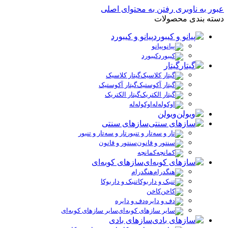
عبور به ناوبری
رفتن به محتوای اصلی
دسته بندی محصولات
پیانو و کیبورد
پیانو
کیبورد
گیتار
گیتار کلاسیک
گیتار آکوستیک
گیتار الکتریک
اوکوله‌له
ویولن
سازهای سنتی
تار و سه‌تار و تنبور
سنتور و قانون
کمانچه
سازهای کوبه‌ای
هنگدرام
تنبک و داربوکا
کاخن
دف و دایره
سایر سازهای کوبه‌ای
سازهای بادی