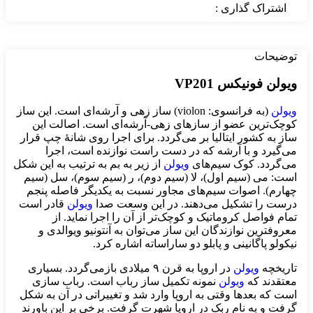
اشتراک گذاری :
توضیحات
ویولن فونیکس VP201
ویولن
(به فرانسوی: violon) ساز زهی و آرشه‌ای است. این ساز
کوچک‌ترین عضو از سازهای زهی-آرشه‌ای است. اصالت این
ساز به کشور ایتالیا بر می‌گردد. برای اجرا روی شانهٔ چپ قرار
می‌گیرد و با آرشه که در دست راست نوازنده است، اجرا
می‌گردد. کوک سیم‌های
ویولن
از زیر به بم به ترتیب به این شکل
است: می (سیم اول)، لا (سیم دوم)، ر (سیم سوم)، سل (سیم
چهارم). اصوات سیم‌های مجاور نسبت به یکدیگر فاصله پنجم
درست را تشکیل می‌دهند. در این وسعت صدا
ویولن
قادر است
تمام فواصل کروماتیک و کوچک‌تر از آن را اجرا نماید. از
معروفترین نوازندگان این ساز می‌توان به آنتونیو ویوالدی و
نیکولو پاگانینی و پابلو دو ساراساته اشاره کرد.
تاریخچه
ویولن
در اروپا به قرن ۹ میلادی بازمی‌گردد. بسیاری
معتقدند که
ویولن
نمونه تکمیل ساز رباب است. رباب سازی
است که بعدها وقتی به اروپا وارد شد و تغییراتی در آن به شکل
گرفت و به نام ربک در اروپا شهرت گرفت. برخی بر این باورند