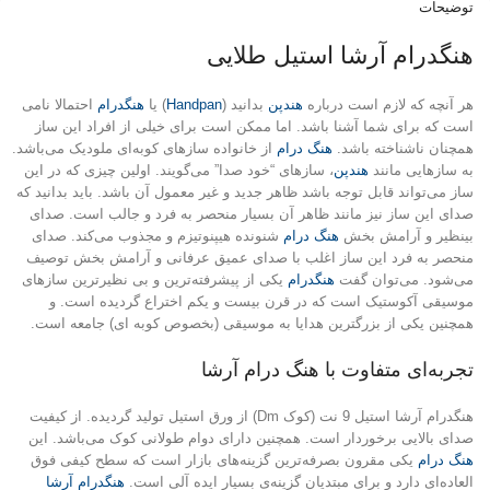
توضیحات
هنگدرام آرشا استیل طلایی
هر آنچه که لازم است درباره
هندپن
بدانید (
Handpan
) یا
هنگدرام
احتمالا نامی
است که برای شما آشنا باشد. اما ممکن است برای خیلی از افراد این ساز
همچنان ناشناخته باشد.
هنگ درام
از خانواده سازهای کوبه‌ای ملودیک می‌باشد.
به سازهایی مانند
هندپن
، سازهای “خود صدا” می‌گویند. اولین چیزی که در این
ساز می‌تواند قابل توجه باشد ظاهر جدید و غیر معمول آن باشد. باید بدانید که
صدای این ساز نیز مانند ظاهر آن بسیار منحصر به فرد و جالب است. صدای
بینظیر و آرامش بخش
هنگ درام
شنونده هیپنوتیزم و مجذوب می‌کند. صدای
منحصر به فرد این ساز اغلب با صدای عمیق عرفانی و آرامش بخش توصیف
می‌شود. می‌توان گفت
هنگدرام
یکی از پیشرفته‌ترین و بی نظیرترین سازهای
موسیقی آکوستیک است که در قرن بیست و یکم اختراع گردیده است. و
همچنین یکی از بزرگترین هدایا به موسیقی (بخصوص کوبه ای) جامعه است.
تجربه‌ای متفاوت با هنگ درام آرشا
هنگدرام آرشا استیل 9 نت (کوک Dm) از ورق استیل تولید گردیده. از کیفیت
صدای بالایی برخوردار است. همچنین دارای دوام طولانی کوک می‌باشد. این
هنگ درام
یکی مقرون بصرفه‌ترین گزینه‌های بازار است که سطح کیفی فوق
العاده‌ای دارد و برای مبتدیان گزینه‌ی بسیار ایده آلی است.
هنگدرام آرشا