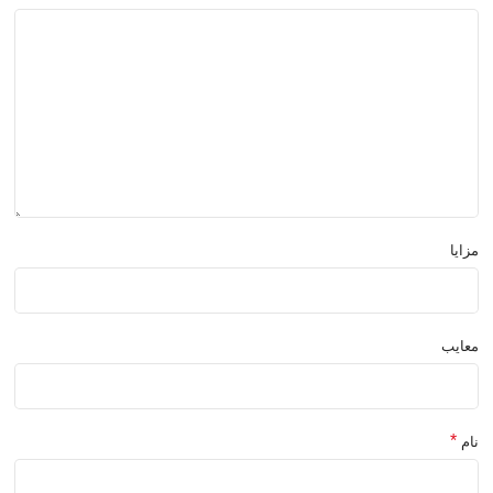
مزایا
معایب
*
نام