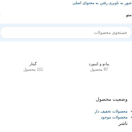
عبور به ناوبری
رفتن به محتوای اصلی
منو
خانه
/
محصولات برچسب خورده “4/4”
نمایش همه 4 نتیجه
پیانو و کیبورد
گیتار
87 محصول
111 محصول
وضعیت محصول
محصولات تخفیف دار
محصولات موجود
ناشر