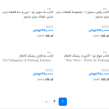
کتاب رقص سنتور 1 – مجموعه قطعات پاپ
کتاب به سوی تو – سی و سه قطعه پاپ،
برای سنتور
سنتی، فولک برای سنتور
Besooye To – Thirty-Three Pop,
Raghse Santoor Vol.1 - A Collection
Traditional, and Folk Pieces for
of Pop Pieces for Santoor
(0)
(0)
450,000
تومان
450,000
تومان
Santoor
کد کالا:
15596
کد کالا:
15593
افزودن به سبد خرید
افزودن به سبد خرید
کتاب موج نو – آثاری از پشنگ کامکار
کتاب یادگاران پشنگ کامکار
The Yadegaran of Pashang Kamkar –
New Wave - Works by Pashang
Forty Songs for Santoor in Homayoun
Kamkar
and Bayat-e Esfahan
(0)
(0)
450,000
تومان
450,000
تومان
کد کالا:
15542
کد کالا:
15525
افزودن به سبد خرید
افزودن به سبد خرید
→
2
1