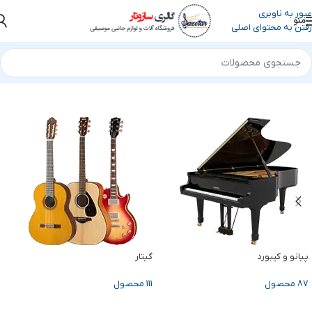
عبور به ناوبری
منو
رفتن به محتوای اصلی
خانه
/
محصولات برچسب خورده “کتاب آموزش سنتور”
نمایش 1–30 از 44 نتیجه
پیانو و کیبورد
گیتار
87 محصول
111 محصول