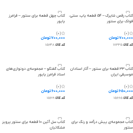
کتاب رقص شاپرک – 54 قطعه پاپ، سنتی،
کتاب چهل قطعه برای سنتور – فرامرز
فولک برای سنتور
پایور
Forty Pieces for Santoor - Faramarz
Raghse Shaparak – 54 Pop,
Payvar
Traditional, and Folk Pieces for
(0)
(0)
700,000
تومان
700,000
تومان
Santoor
کد کالا:
17335
کد کالا:
15648
افزودن به سبد خرید
افزودن به سبد خرید
کتاب 33 قطعه برای سنتور – آثار استادان
کتاب گفتگو – مجموعه‌ی دونوازی‌های
موسیقی ایران
استاد فرامرز پایور
Dialogue - A Collection of Duets by
Thirty-Three Pieces for Santoor -
Faramarz Payvar
Works of Iranian Music Masters
(0)
(0)
650,000
تومان
600,000
تومان
کد کالا:
15665
کد کالا:
15619
افزودن به سبد خرید
افزودن به سبد خرید
کتاب مجموعه‌ی پیش درآمد و رنگ برای
کتاب سل آئین 10 قطعه برای سنتور پرویز
سنتور
مشکاتیان
Sol Ain - 10 Pieces for Santoor Parviz
Collection of Pishdaramad and Reng