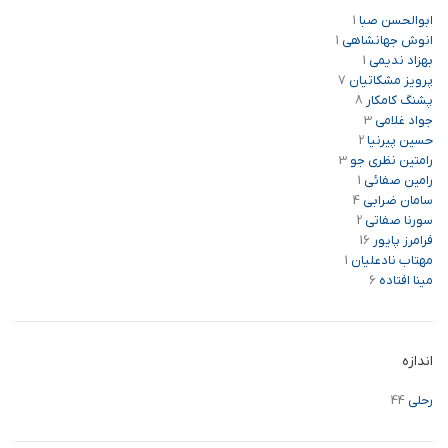
ابوالحسن صبا
1
انوش جهانشاهی
1
بهزاد ندیمی
1
پرویز مشکاتیان
7
پشنگ کامکار
8
جواد غلامی
3
حسین پیرنیا
2
رامتین نظری جو
3
رامین صفائی
1
سامان ضرابی
4
سورنا صفاتی
2
فرامرز پایور
16
مهتاب نادعلیان
1
مینا افتاده
6
اندازه
رحلی
44