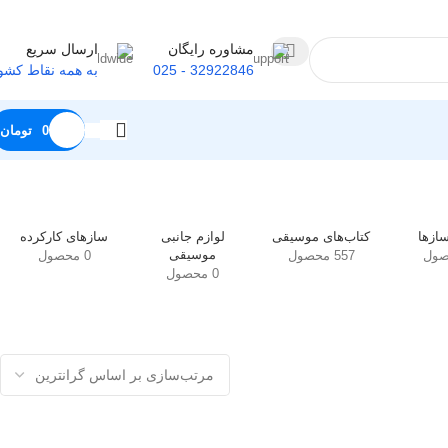
مشاوره رایگان
ارسال سریع
32922846 - 025
به همه نقاط کشو
0
تومان
در حال نمایش یک نتیجه
ازها
کتاب‌های موسیقی
لوازم جانبی
سازهای کارکرده
موسیقی
557 محصول
0 محصول
0 محصول