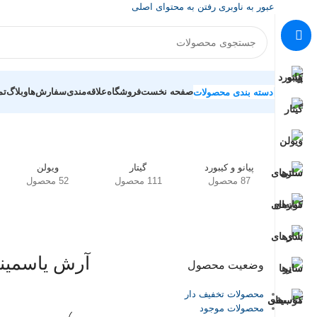
عبور به ناوبری
رفتن به محتوای اصلی
صفحه نخست
فروشگاه
علاقه‌مندی
سفارش‌ها
وبلاگ
تم
دسته بندی محصولات
خانه
/
محصولات برچسب خورده “آرش یاسمینی”
پیانو و کیبورد
گیتار
ویولن
87 محصول
111 محصول
52 محصول
آرش یاسمین
وضعیت محصول
محصولات تخفیف دار
محصولات موجود